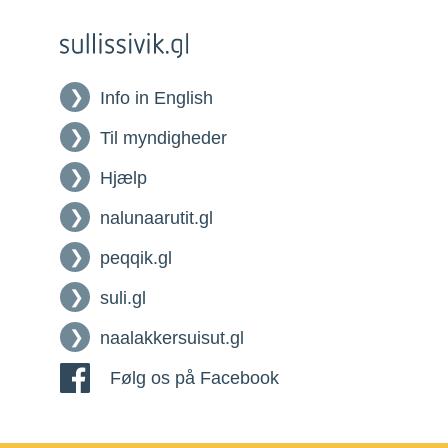
Info in English
Til myndigheder
Hjælp
nalunaarutit.gl
peqqik.gl
suli.gl
naalakkersuisut.gl
Følg os på Facebook