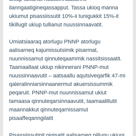
ilanngaatigineqassapput. Tassa ukioq manna
ukiumut pisassiissutit 10%-ii tunigukkit 15%-it
tikillugit ukiup tullianut nuussinnaavatit.
Umiatsiaaraq atorlugu PNNP atorlugu
aalisarneq kajumissutsimik pisarmat,
nuunnissamut qinnuteqaammik nassitsissaatit.
Taamaallaat ukiup nikinnerani PNNP-mut
nuussinnaavutit – aatsaallu aqutsiveqarfik 47-mi
qaleralinniarsinnaanermut akuersissummik
peqaruit. PNNP-mut nuunnissamut ukiut
tamaasa qinnuteqarsinnaavutit, taamaalillutit
maannakkut qinnuteqarnissamut
pisaaffeqanngilatit
Pisassiissutinit pigisatit aalisarneq pillugu ukiuni