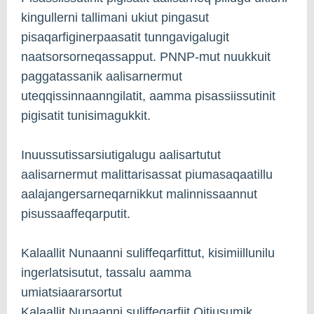
kingullerni tallimani ukiut pingasut
pisaqarfiginerpaasatit tunngavigalugit
naatsorsorneqassapput. PNNP-mut nuukkuit
paggatassanik aalisarnermut
uteqqissinnaanngilatit, aamma pisassiissutinit
pigisatit tunisimagukkit.
Inuussutissarsiutigalugu aalisartutut
aalisarnermut malittarisassat piumasaqaatillu
aalajangersarneqarnikkut malinnissaannut
pisussaaffeqarputit.
Kalaallit Nunaanni suliffeqarfittut, kisimiillunilu
ingerlatsisutut, tassalu aamma
umiatsiaararsortut
Kalaallit Nunaanni suliffeqarfiit Qitiusumik