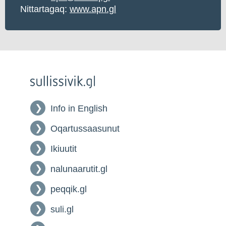
Nittartagaq:
www.apn.gl
Info in English
Oqartussaasunut
Ikiuutit
nalunaarutit.gl
peqqik.gl
suli.gl