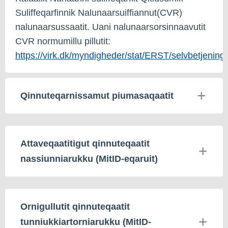
Suliffeqarfinnik Nalunaarsuiffiannut(CVR)
nalunaarsussaatit. Uani nalunaarsorsinnaavutit
CVR normumillu pillutit:
https://virk.dk/myndigheder/stat/ERST/selvbetjenin
Qinnuteqarnissamut piumasaqaatit
Attaveqaatitigut qinnuteqaatit
nassiunniarukku (MitID-eqaruit)
Ornigullutit qinnuteqaatit
tunniukkiartorniarukku (MitID-