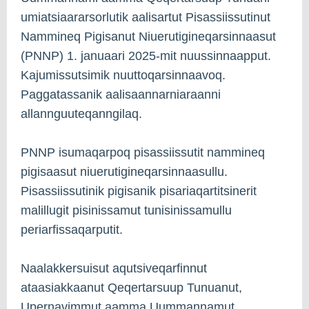
umiatsiaararsorlutik aalisartut Pisassiissutinut
Nammineq Pigisanut Niuerutigineqarsinnaasut
(PNNP) 1. januaari 2025-mit nuussinnaapput.
Kajumissutsimik nuuttoqarsinnaavoq.
Paggatassanik aalisaannarniaraanni
allannguuteqanngilaq.
PNNP isumaqarpoq pisassiissutit nammineq
pigisaasut niuerutigineqarsinnaasullu.
Pisassiissutinik pigisanik pisariaqartitsinerit
malillugit pisinissamut tunisinissamullu
periarfissaqarputit.
Naalakkersuisut aqutsiveqarfinnut
ataasiakkaanut Qeqertarsuup Tunuanut,
Upernavimmut aamma Uummannamut