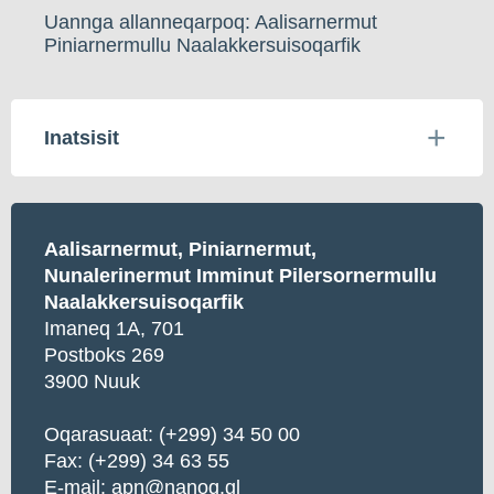
Uannga allanneqarpoq: Aalisarnermut
Piniarnermullu Naalakkersuisoqarfik
Inatsisit
Aalisarnermut, Piniarnermut,
Nunalerinermut Imminut Pilersornermullu
Naalakkersuisoqarfik
Imaneq 1A, 701
Postboks 269
3900 Nuuk
Oqarasuaat: (+299) 34 50 00
Fax: (+299) 34 63 55
E-mail:
apn@nanoq.gl