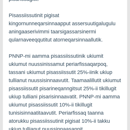
Pisassiissutinit pigisat
kingornunneqarsinnaapput assersuutigalugulu
aningaaserivimmi taarsigassarsinermi
qularnaveeqqutitut atorneqarsinnaallutik.
PNNP-mi aamma pisassiissutinik ukiumit
ukiumut nuussinissamut periarfissaqarpoq,
tassani ukiumut pisassiissutit 25%-iinik ukiup
tullianut nuussisinnaavutit. Taamaalillutit ukiumut
pisassiissutit pisarineqanngitsut 25%-ii tikillugit
ukiup tulliani pisarisinnaavatit. PNNP-mi aamma
ukiumut pisassiissutit 10%-ii tikillugit
tunisisinnaatitaavutit. Periarfissaq taanna
atorukku pisassiissutinit pigisat 10%-ii takku
ukiup tullianut nuussinnaasannit