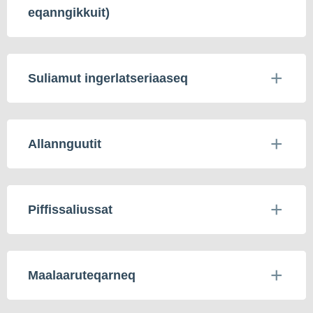
eqanngikkuit)
Suliamut ingerlatseriaaseq
Allannguutit
Piffissaliussat
Maalaaruteqarneq