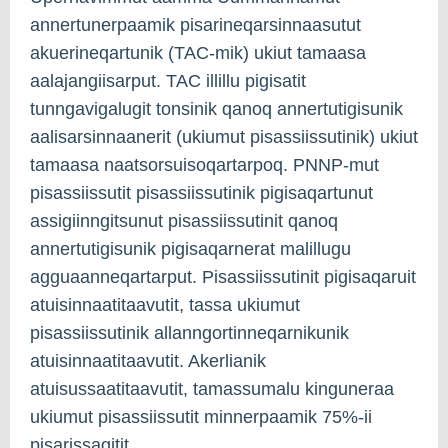
annertunerpaamik pisarineqarsinnaasutut
akuerineqartunik (TAC-mik) ukiut tamaasa
aalajangiisarput. TAC illillu pigisatit
tunngavigalugit tonsinik qanoq annertutigisunik
aalisarsinnaanerit (ukiumut pisassiissutinik) ukiut
tamaasa naatsorsuisoqartarpoq. PNNP-mut
pisassiissutit pisassiissutinik pigisaqartunut
assigiinngitsunut pisassiissutinit qanoq
annertutigisunik pigisaqarnerat malillugu
agguaanneqartarput. Pisassiissutinit pigisaqaruit
atuisinnaatitaavutit, tassa ukiumut
pisassiissutinik allanngortinneqarnikunik
atuisinnaatitaavutit. Akerlianik
atuisussaatitaavutit, tamassumalu kinguneraa
ukiumut pisassiissutit minnerpaamik 75%-ii
pisarissagitit.