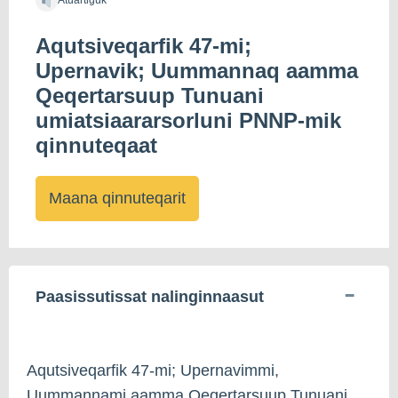
Atuartiguk
Aqutsiveqarfik 47-mi;
Upernavik; Uummannaq aamma
Qeqertarsuup Tunuani
umiatsiaararsorluni PNNP-mik
qinnuteqaat
Maana qinnuteqarit
Paasissutissat nalinginnaasut
Aqutsiveqarfik 47-mi; Upernavimmi,
Uummannami aamma Qeqertarsuup Tunuani