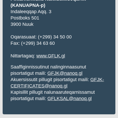
(KANUAPNA-p)
Indaleeqqap Aqq. 3
Postboks 501
3900 Nuuk
Oqarasuaat:
(+299) 34 50 00
Fax: (+299) 34 63 60
Nittartagaq:
www.GFLK.gl
Saaffiginnissutinut nalinginnaasunut
pisortatigut maili:
GFJK@nanoq.gl
Akuersissutit pillugit pisortatigut maili:
GFJK-
CERTIFICATES@nanoq.gl
Kapisillit pillugit nalunaaruteqarnissamut
pisortatigut maili:
GFLKSAL@nanoq.gl