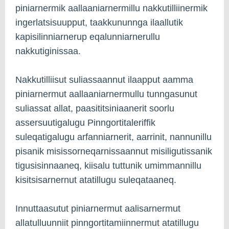
piniarnermik aallaaniarnermillu nakkutilliinermik
ingerlatsisuupput, taakkununnga ilaallutik
kapisilinniarnerup eqalunniarnerullu
nakkutiginissaa.
Nakkutilliisut suliassaannut ilaapput aamma
piniarnermut aallaaniarnermullu tunngasunut
suliassat allat, paasititsiniaanerit soorlu
assersuutigalugu Pinngortitaleriffik
suleqatigalugu arfanniarnerit, aarrinit, nannunillu
pisanik misissorneqarnissaannut misiligutissanik
tigusisinnaaneq, kiisalu tuttunik umimmannillu
kisitsisarnernut atatillugu suleqataaneq.
Innuttaasutut piniarnermut aalisarnermut
allatulluunniit pinngortitamiinnermut atatillugu