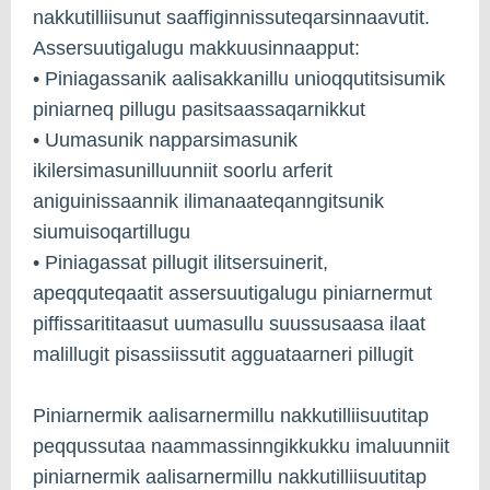
nakkutilliisunut saaffiginnissuteqarsinnaavutit.
Assersuutigalugu makkuusinnaapput:
• Piniagassanik aalisakkanillu unioqqutitsisumik
piniarneq pillugu pasitsaassaqarnikkut
• Uumasunik napparsimasunik
ikilersimasunilluunniit soorlu arferit
aniguinissaannik ilimanaateqanngitsunik
siumuisoqartillugu
• Piniagassat pillugit ilitsersuinerit,
apeqquteqaatit assersuutigalugu piniarnermut
piffissarititaasut uumasullu suussusaasa ilaat
malillugit pisassiissutit agguataarneri pillugit
Piniarnermik aalisarnermillu nakkutilliisuutitap
peqqussutaa naammassinngikkukku imaluunniit
piniarnermik aalisarnermillu nakkutilliisuutitap