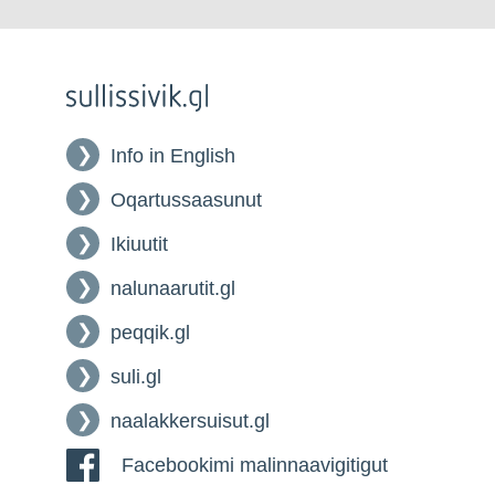
Info in English
Oqartussaasunut
Ikiuutit
nalunaarutit.gl
peqqik.gl
suli.gl
naalakkersuisut.gl
Facebookimi malinnaavigitigut