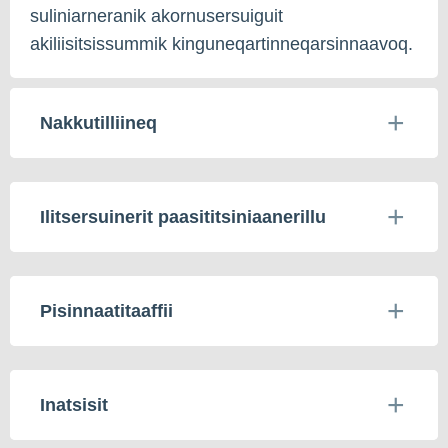
suliniarneranik akornusersuiguit
akiliisitsissummik kinguneqartinneqarsinnaavoq.
Nakkutilliineq
Ilitsersuinerit paasititsiniaanerillu
Pisinnaatitaaffii
Inatsisit