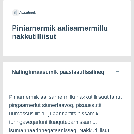
Atuartiguk
Piniarnermik aalisarnermillu
nakkutilliisut
Nalinginnaasumik paasissutissiineq
Piniarnermik aalisarnermillu nakkutilliisuutitanut
pingaarnertut siunertaavoq, pisuussutit
uumassusillit piujuaannartitsinissamik
tunngaveqarluni iluaquteqarnissamut
isumannaarinneqataanissaq. Nakkutilliisut