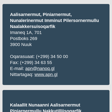
Aalisarnermut, Piniarnermut,
Nunalerinermut Imminut Pilersornermullu
Naalakkersuisoqarfik
Imaneq 1A, 701
Postboks 269
3900 Nuuk
Oqarasuaat: (+299) 34 50 00
Fax: (+299) 34 63 55
E-mail:
apn@nanoq.gl
Nittartagaq:
www.apn.gl
Kalaallit Nunaanni Aalisarnermut
Piniarnermullu Nakkutilliisoqarfik