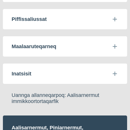
Piffissaliussat
Maalaaruteqarneq
Inatsisit
Uannga allanneqarpoq: Aalisarnermut
immikkoortortaqarfik
Aalisarnermut, Piniarnermut,