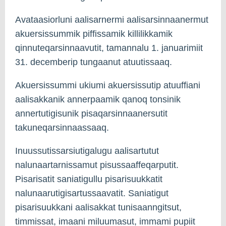
Avataasiorluni aalisarnermi aalisarsinnaanermut
akuersissummik piffissamik killilikkamik
qinnuteqarsinnaavutit, tamannalu 1. januarimiit
31. decemberip tungaanut atuutissaaq.
Akuersissummi ukiumi akuersissutip atuuffiani
aalisakkanik annerpaamik qanoq tonsinik
annertutigisunik pisaqarsinnaanersutit
takuneqarsinnaassaaq.
Inuussutissarsiutigalugu aalisartutut
nalunaartarnissamut pisussaaffeqarputit.
Pisarisatit saniatigullu pisarisuukkatit
nalunaarutigisartussaavatit. Saniatigut
pisarisuukkani aalisakkat tunisaanngitsut,
timmissat, imaani miluumasut, immami pupiit