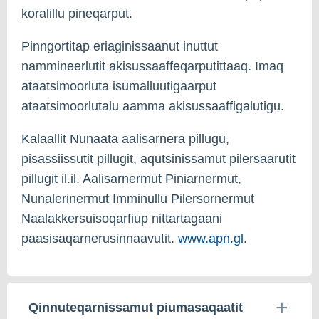
koralillu pineqarput.
Pinngortitap eriaginissaanut inuttut
nammineerlutit akisussaaffeqarputittaaq. Imaq
ataatsimoorluta isumalluutigaarput
ataatsimoorlutalu aamma akisussaaffigalutigu.
Kalaallit Nunaata aalisarnera pillugu,
pisassiissutit pillugit, aqutsinissamut pilersaarutit
pillugit il.il. Aalisarnermut Piniarnermut,
Nunalerinermut Imminullu Pilersornermut
Naalakkersuisoqarfiup nittartagaani
paasisaqarnerusinnaavutit.
www.apn.gl
.
Qinnuteqarnissamut piumasaqaatit