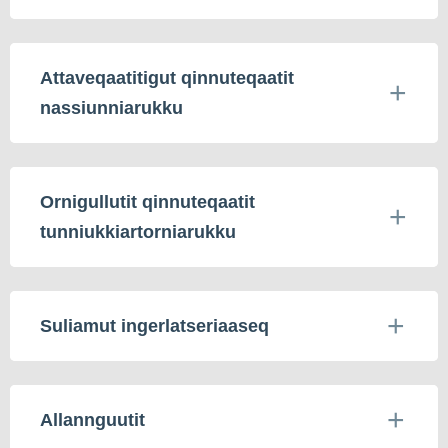
Attaveqaatitigut qinnuteqaatit
nassiunniarukku
Ornigullutit qinnuteqaatit
tunniukkiartorniarukku
Suliamut ingerlatseriaaseq
Allannguutit