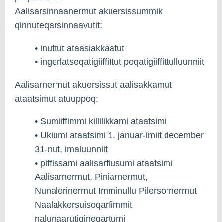
Aalisarsinnaanermut akuersissummik
qinnuteqarsinnaavutit:
• inuttut ataasiakkaatut
• ingerlatseqatigiiffittut peqatigiiffittulluunniit
Aalisarnermut akuersissut aalisakkamut
ataatsimut atuuppoq:
• Sumiiffimmi killilikkami ataatsimi
• Ukiumi ataatsimi 1. januar-imiit december
31-nut, imaluunniit
• piffissami aalisarfiusumi ataatsimi
Aalisarnermut, Piniarnermut,
Nunalerinermut Imminullu Pilersornermut
Naalakkersuisoqarfimmit
nalunaarutigineqartumi