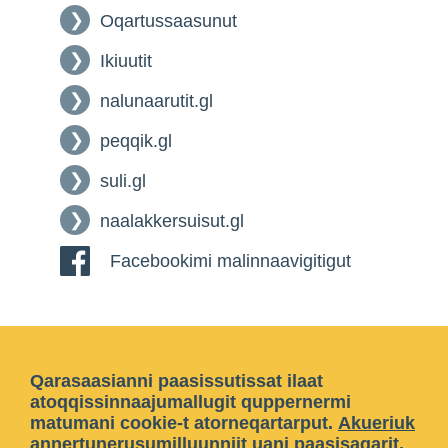
Oqartussaasunut
Ikiuutit
nalunaarutit.gl
peqqik.gl
suli.gl
naalakkersuisut.gl
Facebookimi malinnaavigitigut
Qarasaasianni paasissutissat ilaat
atoqqissinnaajumallugit quppernermi
matumani cookie-t atorneqartarput.
Akueriuk
annertunerusumilluunniit
uani paasisaqarit
.