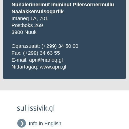
Nunalerinermut Imminut Pilersornermullu
Naalakkersuisoqarfik
Imaneq 1A, 701
Postboks 269
3900 Nuuk
Oqarasuaat: (+299) 34 50 00
Fax: (+299) 34 63 55
E-mail:
apn@nanoq.gl
Nittartagaq:
www.apn.gl
Info in English