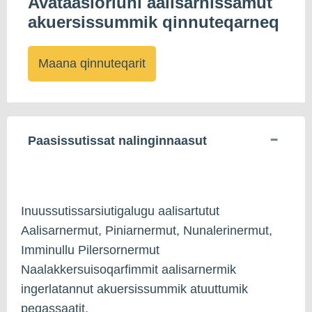
Avataasiorluni aalisarnissamut
akuersissummik qinnuteqarneq
Maana qinnuteqarit
Paasissutissat nalinginnaasut
Inuussutissarsiutigalugu aalisartutut
Aalisarnermut, Piniarnermut, Nunalerinermut,
Imminullu Pilersornermut
Naalakkersuisoqarfimmit aalisarnermik
ingerlatannut akuersissummik atuuttumik
peqassaatit.