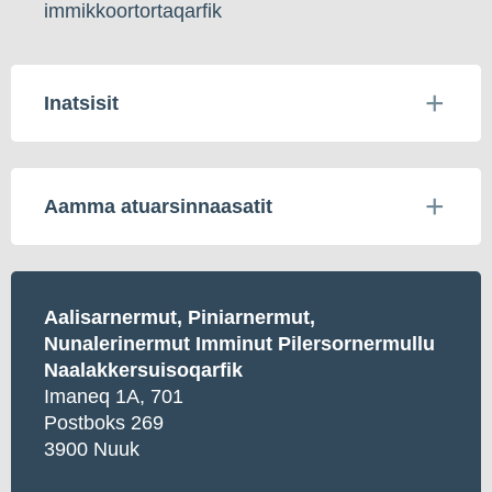
immikkoortortaqarfik
Inatsisit
Aamma atuarsinnaasatit
Aalisarnermut, Piniarnermut,
Nunalerinermut Imminut Pilersornermullu
Naalakkersuisoqarfik
Imaneq 1A, 701
Postboks 269
3900 Nuuk