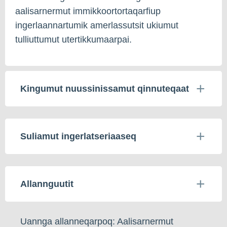
aalisarnermut immikkoortortaqarfiup
ingerlaannartumik amerlassutsit ukiumut
tulliuttumut utertikkumaarpai.
Kingumut nuussinissamut qinnuteqaat
Suliamut ingerlatseriaaseq
Allannguutit
Uannga allanneqarpoq: Aalisarnermut