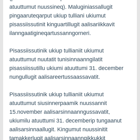
atuuttumut nuussineq). Maluginiassallugit
pingaaruteqarput ukiup tulliani ukiumut
pisassiissutinit kinguartillugit aalisariikkavit
ilanngaatigineqartussanngorneri.
Pisassiissutinik ukiup tullianiit ukiumut
atuuttumut nuutatit tunisinnaanngilatit
pisassiissutillu ukiumi atuuttumi 31. december
nungullugit aalisareertussaassavatit.
Pisassiissutinik ukiup tullianiit ukiumut
atuuttumut siusinnerpaamik nuussannit
15.november aalisarsinnaanngussavatit,
ukiumilu atuuttumi 31. decemberip tungaanut
aalisarsinnaallugit. Kingumut nuussinitit
tamakkerlugit aalisarsinnaanngikkukkit