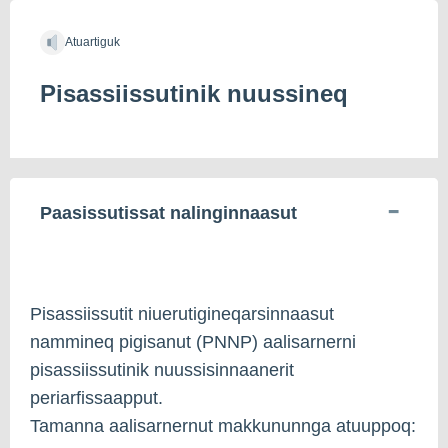
Atuartiguk
Pisassiissutinik nuussineq
Paasissutissat nalinginnaasut
Pisassiissutit niuerutigineqarsinnaasut
nammineq pigisanut (PNNP) aalisarnerni
pisassiissutinik nuussisinnaanerit
periarfissaapput.
Tamanna aalisarnernut makkununnga atuuppoq: