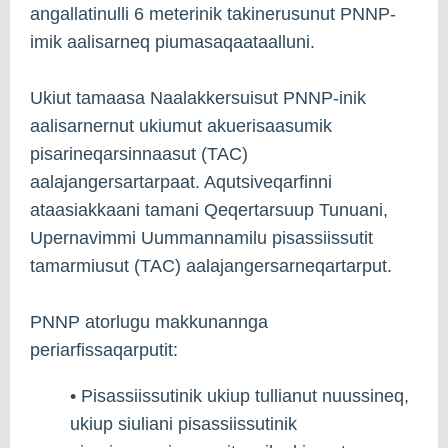
angallatinulli 6 meterinik takinerusunut PNNP-
imik aalisarneq piumasaqaataalluni.
Ukiut tamaasa Naalakkersuisut PNNP-inik
aalisarnernut ukiumut akuerisaasumik
pisarineqarsinnaasut (TAC)
aalajangersartarpaat. Aqutsiveqarfinni
ataasiakkaani tamani Qeqertarsuup Tunuani,
Upernavimmi Uummannamilu pisassiissutit
tamarmiusut (TAC) aalajangersarneqartarput.
PNNP atorlugu makkunannga
periarfissaqarputit:
• Pisassiissutinik ukiup tullianut nuussineq,
ukiup siuliani pisassiissutinik