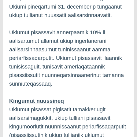
Ukiumi pineqartumi 31. decemberip tungaanut
ukiup tullianut nuussatit aalisarsinnaavatit.
Ukiumut pisassavit annerpaamik 10%-ii
aalisartumut allamut ukiup ingerlanerani
aalisarsinnaasumut tuninissaanut aamma
periarfissaqarputit. Ukiumut pisassavit ilaannik
tunisissaguit, tunisavit amerlaqataannik
pisassiissutit nuunneqarsinnaanerinut tamanna
sunniuteqassaaq.
Kingumut nuussineq
Ukiumut pisassat pigisatit tamakkerlugit
aalisarsimagukkit, ukiup tulliani pisassavit
kingumoorlutit nuunnissaanut periarfissaqarputit
(pisassiissutinik ukiup tullianiik ukiumut