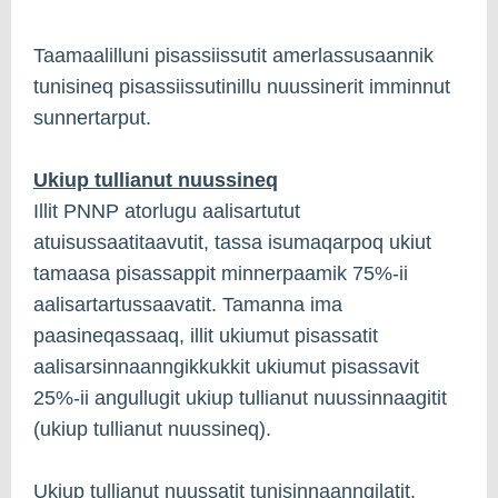
Taamaalilluni pisassiissutit amerlassusaannik
tunisineq pisassiissutinillu nuussinerit imminnut
sunnertarput.
Ukiup tullianut nuussineq
Illit PNNP atorlugu aalisartutut
atuisussaatitaavutit, tassa isumaqarpoq ukiut
tamaasa pisassappit minnerpaamik 75%-ii
aalisartartussaavatit. Tamanna ima
paasineqassaaq, illit ukiumut pisassatit
aalisarsinnaanngikkukkit ukiumut pisassavit
25%-ii angullugit ukiup tullianut nuussinnaagitit
(ukiup tullianut nuussineq).
Ukiup tullianut nuussatit tunisinnaanngilatit.