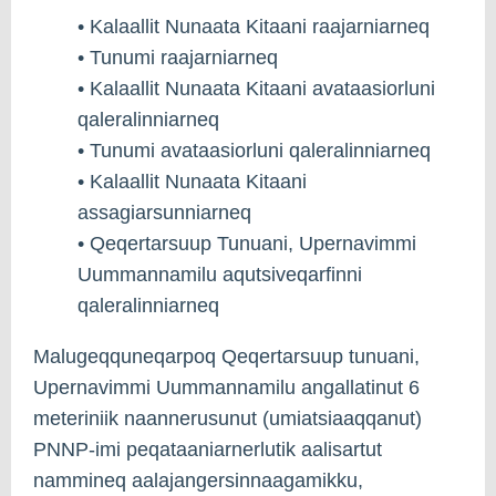
• Kalaallit Nunaata Kitaani raajarniarneq
• Tunumi raajarniarneq
• Kalaallit Nunaata Kitaani avataasiorluni
qaleralinniarneq
• Tunumi avataasiorluni qaleralinniarneq
• Kalaallit Nunaata Kitaani
assagiarsunniarneq
• Qeqertarsuup Tunuani, Upernavimmi
Uummannamilu aqutsiveqarfinni
qaleralinniarneq
Malugeqquneqarpoq Qeqertarsuup tunuani,
Upernavimmi Uummannamilu angallatinut 6
meteriniik naannerusunut (umiatsiaaqqanut)
PNNP-imi peqataaniarnerlutik aalisartut
nammineq aalajangersinnaagamikku,