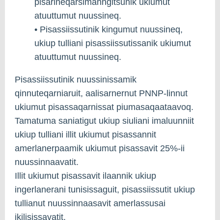
pisarineqarsimanngitsunik ukiumut
atuuttumut nuussineq.
• Pisassiissutinik kingumut nuussineq,
ukiup tulliani pisassiissutissanik ukiumut
atuuttumut nuussineq.
Pisassiissutinik nuussinissamik
qinnuteqarniaruit, aalisarnernut PNNP-linnut
ukiumut pisassaqarnissat piumasaqaataavoq.
Tamatuma saniatigut ukiup siuliani imaluunniit
ukiup tulliani illit ukiumut pisassannit
amerlanerpaamik ukiumut pisassavit 25%-ii
nuussinnaavatit.
Illit ukiumut pisassavit ilaannik ukiup
ingerlanerani tunisissaguit, pisassiissutit ukiup
tullianut nuussinnaasavit amerlassusai
ikilisissavatit.