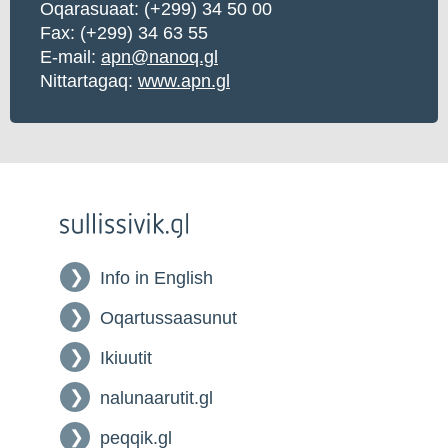
Oqarasuaat: (+299) 34 50 00
Fax: (+299) 34 63 55
E-mail:
apn@nanoq.gl
Nittartagaq:
www.apn.gl
Info in English
Oqartussaasunut
Ikiuutit
nalunaarutit.gl
peqqik.gl