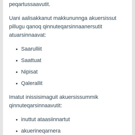
peqartussaavutit.
Uani aalisakkanut makkununnga akuersissut
pillugu qanoq qinnuteqarsinnaanersutit
atuarsinnaavat:
Saarulliit
Saattuat
Nipisat
Qalerallit
Imatut inissisimaguit akuersissummik
qinnuteqarsinnaavutit:
inuttut ataasiinnartut
akuerineqarnera