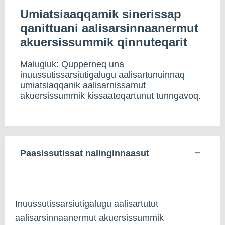
Umiatsiaaqqamik sinerissap
qanittuani aalisarsinnaanermut
akuersissummik qinnuteqarit
Malugiuk: Qupperneq una
inuussutissarsiutigalugu aalisartunuinnaq
umiatsiaqqanik aalisarnissamut
akuersissummik kissaateqartunut tunngavoq.
Paasissutissat nalinginnaasut
Inuussutissarsiutigalugu aalisartutut
aalisarsinnaanermut akuersissummik