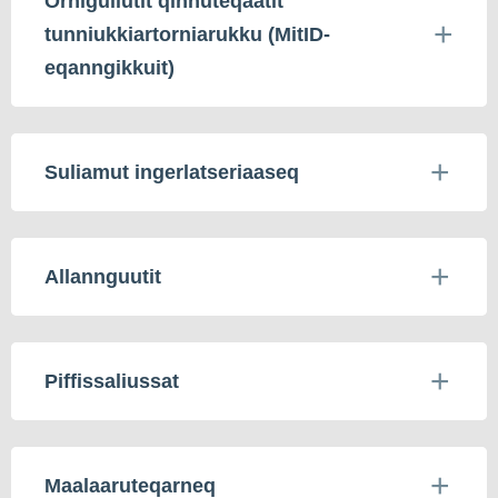
Ornigullutit qinnuteqaatit
tunniukkiartorniarukku (MitID-
eqanngikkuit)
Suliamut ingerlatseriaaseq
Allannguutit
Piffissaliussat
Maalaaruteqarneq