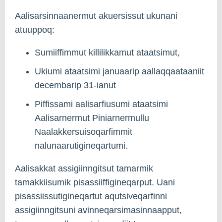
Aalisarsinnaanermut akuersissut ukunani
atuuppoq:
Sumiiffimmut killilikkamut ataatsimut,
Ukiumi ataatsimi januaarip aallaqqaataaniit
decembarip 31-ianut
Piffissami aalisarfiusumi ataatsimi
Aalisarnermut Piniarnermullu
Naalakkersuisoqarfimmit
nalunaarutigineqartumi.
Aalisakkat assigiinngitsut tamarmik
tamakkiisumik pisassiiffigineqarput. Uani
pisassiissutigineqartut aqutsiveqarfinni
assigiinngitsuni avinneqarsimasinnaapput,