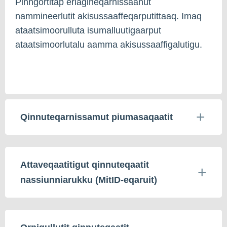
Pinngortitap eriagineqarnissaanut
nammineerlutit akisussaaffeqarputittaaq. Imaq
ataatsimoorulluta isumalluutigaarput
ataatsimoorlutalu aamma akisussaaffigalutigu.
Qinnuteqarnissamut piumasaqaatit
Attaveqaatitigut qinnuteqaatit
nassiunniarukku (MitID-eqaruit)