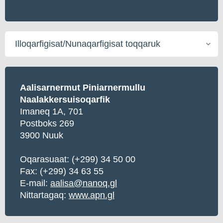
Illoqarfigisat/Nunaqarfigisat
toqqaruk
Aalisarnermut Piniarnermullu
Naalakkersuisoqarfik
Imaneq 1A, 701
Postboks 269
3900 Nuuk
Oqarasuaat:
(+299) 34 50 00
Fax: (+299) 34 63 55
E-mail:
aalisa@nanoq.gl
Nittartagaq:
www.apn.gl