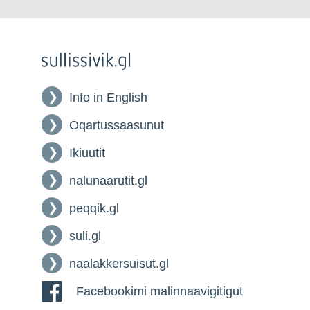
Info in English
Oqartussaasunut
Ikiuutit
nalunaarutit.gl
peqqik.gl
suli.gl
naalakkersuisut.gl
Facebookimi malinnaavigitigut