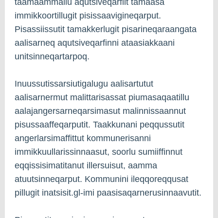
taamaammallu aqutsiveqarfiit tamaasa
immikkoortillugit pisissaavigineqarput.
Pisassiissutit tamakkerlugit pisarineqaraangata
aalisarneq aqutsiveqarfinni ataasiakkaani
unitsinneqartarpoq.
Inuussutissarsiutigalugu aalisartutut
aalisarnermut malittarisassat piumasaqaatillu
aalajangersarneqarsimasut malinnissaannut
pisussaaffeqarputit. Taakkunani peqqussutit
angerlarsimaffittut kommunerisanni
immikkuullarissinnaasut, soorlu sumiiffinnut
eqqissisimatitanut illersuisut, aamma
atuutsinneqarput. Kommunini ileqqoreqqusat
pillugit inatsisit.gl-imi paasisaqarnerusinnaavutit.