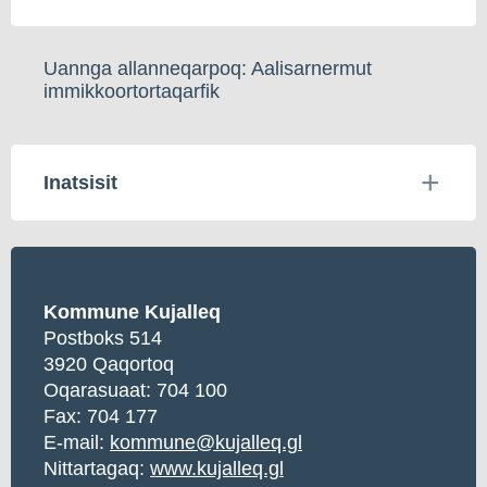
Uannga allanneqarpoq: Aalisarnermut
immikkoortortaqarfik
Inatsisit
Kommune Kujalleq
Postboks 514
3920 Qaqortoq
Oqarasuaat:
704 100
Fax: 704 177
E-mail:
kommune@kujalleq.gl
Nittartagaq:
www.kujalleq.gl