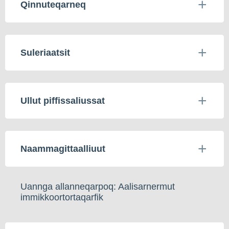
Qinnuteqarneq
Suleriaatsit
Ullut piffissaliussat
Naammagittaalliuut
Uannga allanneqarpoq: Aalisarnermut
immikkoortortaqarfik