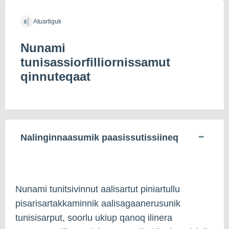
Atuartiguk
Nunami
tunisassiorfilliornissamut
qinnuteqaat
Nalinginnaasumik paasissutissiineq
Nunami tunitsivinnut aalisartut piniartullu
pisarisartakkaminnik aalisagaanerusunik
tunisisarput, soorlu ukiup qanoq ilinera