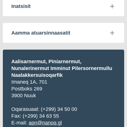
Inatsisit
Aamma atuarsinnaasatit
Aalisarnermut, Piniarnermut,
Nunalerinermut Imminut Pilersornermullu
Naalakkersuisoqarfik
Imaneq 1A, 701
Postboks 269
3900 Nuuk
Oqarasuaat: (+299) 34 50 00
Fax: (+299) 34 63 55
E-mail:
apn@nanoq.gl