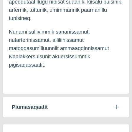
apeqqutaatillugu nipisat suaanik, kiisalu puisinik,
arfernik, tuttunik, umimmannik paarnanillu
tunisineq.
Nunami sullivimmik sananissamut,
nutarterinissamut, alliliinissamut
matoqqasumilluunniit ammaaqqinnissamut
Naalakkersuisunit akuersissummik
pigisaqassaatit.
Piumasaqaatit