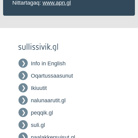
Nittartagaq:
www.apn.gl
Info in English
Oqartussaasunut
Ikiuutit
nalunaarutit.gl
peqqik.gl
suli.gl
naalakkersuisut.gl