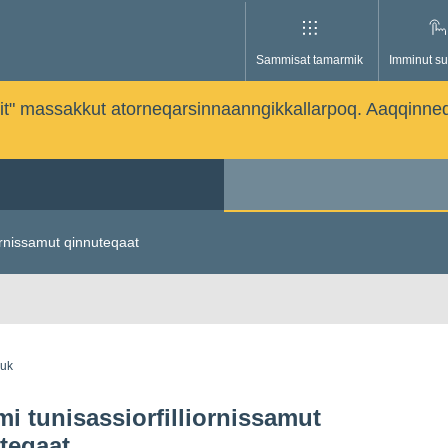
Sammisat tamarmik
Imminut su
issutit" massakkut atorneqarsinnaanngikkallarpoq. Aaqqinne
ornissamut qinnuteqaat
guk
i tunisassiorfilliornissamut
teqaat