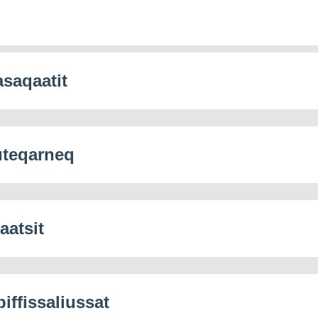
saqaatit
teqarneq
aatsit
piffissaliussat