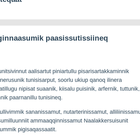
ginnaasumik paasissutissiineq
itsivinnut aalisartut piniartullu pisarisartakkaminnik
nerusunik tunisisarput, soorlu ukiup qanoq ilinera
illugu nipisat suaanik, kiisalu puisinik, arfernik, tuttunik,
k paarnanillu tunisineq.
llivimmik sananissamut, nutarterinissamut, alliliinissam
umilluunniit ammaaqqinnissamut Naalakkersuisunit
ummik pigisaqassaatit.