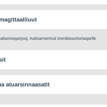
agittaalliuut
llanneqarpoq: Aalisarnermut immikkoortortaqarfik
sit
 atuarsinnaasatit