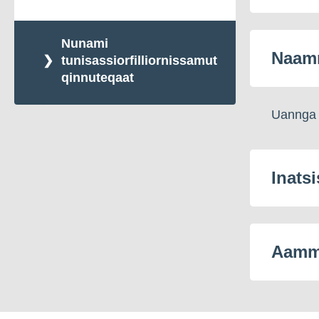
Nipisanniarneq
Nunami
Saattuarniarneq
Naamm
tunisassiorfilliornissamut
qinnuteqaat
Saarullinniarneq
Uannga a
Eqalunniarneq
Inatsi
Aamma