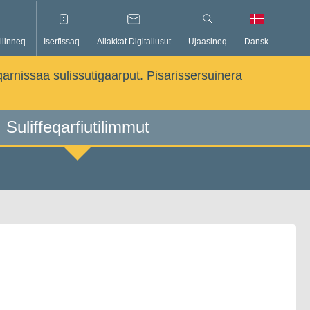
llinneq
Iserfissaq
Allakkat Digitaliusut
Ujaasineq
Dansk
qarnissaa sulissutigaarput. Pisarissersuinera
Suliffeqarfiutilimmut