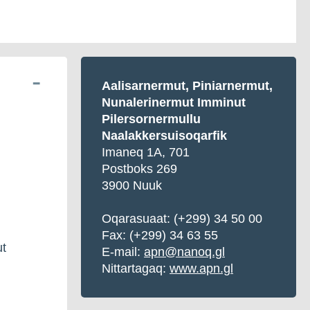
Aalisarnermut, Piniarnermut,
Nunalerinermut Imminut
Pilersornermullu
Naalakkersuisoqarfik
Imaneq 1A, 701
Postboks 269
3900 Nuuk
Oqarasuaat: (+299) 34 50 00
Fax: (+299) 34 63 55
ut
E-mail:
apn@nanoq.gl
Nittartagaq:
www.apn.gl