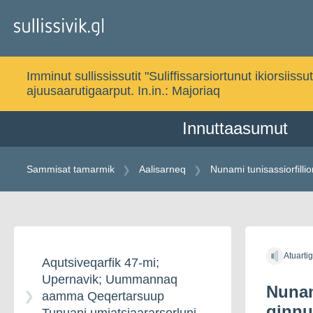
Gå
til
indholdet
Imminut sullississutit "Suliffissarsiortunut ikiorsi
ajuusaarutigaarput. In.in.:
Majoriaq
Innuttaasumut
Sammisat tamarmik
Aalisarneq
Nunami tunisassiorfilli
Gå
til
Atuarti
indholdet
Aqutsiveqarfik 47-mi;
Upernavik; Uummannaq
Nunam
aamma Qeqertarsuup
qinnu