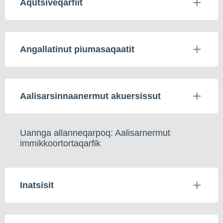
Aqutsiveqarfiit
Angallatinut piumasaqaatit
Aalisarsinnaanermut akuersissut
Uannga allanneqarpoq: Aalisarnermut
immikkoortortaqarfik
Inatsisit