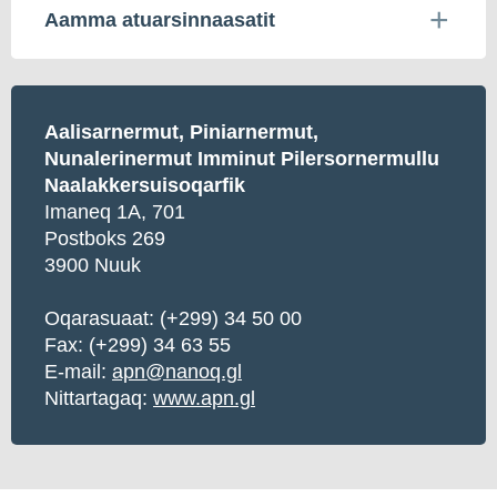
Aamma atuarsinnaasatit
Aalisarnermut, Piniarnermut,
Nunalerinermut Imminut Pilersornermullu
Naalakkersuisoqarfik
Imaneq 1A, 701
Postboks 269
3900 Nuuk
Oqarasuaat: (+299) 34 50 00
Fax: (+299) 34 63 55
E-mail:
apn@nanoq.gl
Nittartagaq:
www.apn.gl