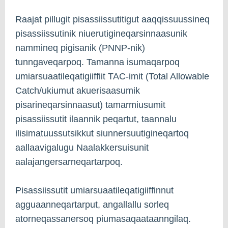
Raajat pillugit pisassiissutitigut aaqqissuussineq
pisassiissutinik niuerutigineqarsinnaasunik
nammineq pigisanik (PNNP-nik)
tunngaveqarpoq. Tamanna isumaqarpoq
umiarsuaatileqatigiiffiit TAC-imit (Total Allowable
Catch/ukiumut akuerisaasumik
pisarineqarsinnaasut) tamarmiusumit
pisassiissutit ilaannik peqartut, taannalu
ilisimatuussutsikkut siunnersuutigineqartoq
aallaavigalugu Naalakkersuisunit
aalajangersarneqartarpoq.
Pisassiissutit umiarsuaatileqatigiiffinnut
agguaanneqartarput, angallallu sorleq
atorneqassanersoq piumasaqaataanngilaq.