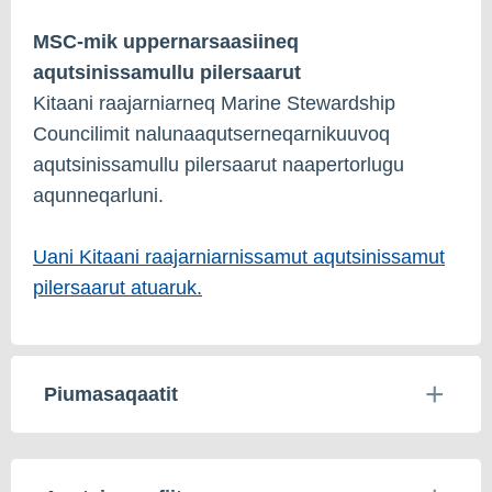
MSC-mik uppernarsaasiineq
aqutsinissamullu pilersaarut
Kitaani raajarniarneq Marine Stewardship
Councilimit nalunaaqutserneqarnikuuvoq
aqutsinissamullu pilersaarut naapertorlugu
aqunneqarluni.
Uani Kitaani raajarniarnissamut aqutsinissamut
pilersaarut atuaruk.
Piumasaqaatit