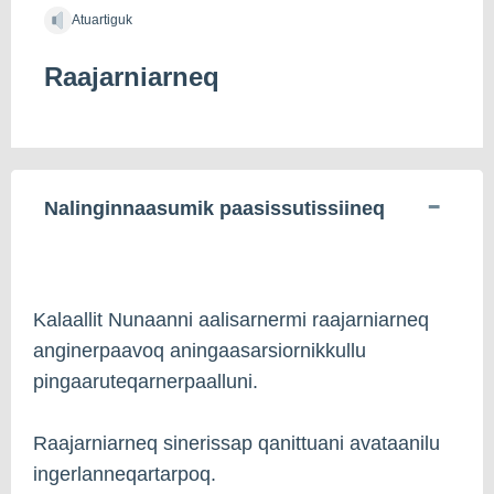
Atuartiguk
Raajarniarneq
Nalinginnaasumik paasissutissiineq
Kalaallit Nunaanni aalisarnermi raajarniarneq
anginerpaavoq aningaasarsiornikkullu
pingaaruteqarnerpaalluni.
Raajarniarneq sinerissap qanittuani avataanilu
ingerlanneqartarpoq.