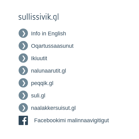
Info in English
Oqartussaasunut
Ikiuutit
nalunaarutit.gl
peqqik.gl
suli.gl
naalakkersuisut.gl
Facebookimi malinnaavigitigut