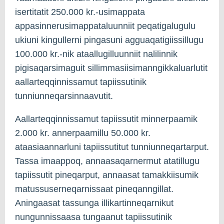
isertitatit 250.000 kr.-usimappata
appasinnerusimappataluunniit peqatigalugulu
ukiuni kingullerni pingasuni agguaqatigiissillugu
100.000 kr.-nik ataallugilluunniit nalilinnik
pigisaqarsimaguit sillimmasiisimanngikkaluarlutit
aallarteqqinnissamut tapiissutinik
tunniunneqarsinnaavutit.
Aallarteqqinnissamut tapiissutit minnerpaamik
2.000 kr. annerpaamillu 50.000 kr.
ataasiaannarluni tapiissutitut tunniunneqartarput.
Tassa imaappoq, annaasaqarnermut atatillugu
tapiissutit pineqarput, annaasat tamakkiisumik
matussuserneqarnissaat pineqanngillat.
Aningaasat tassunga illikartinneqarnikut
nungunnissaasa tungaanut tapiissutinik