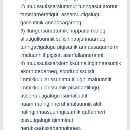
2) Inuussutissarsiummut tunngasut atortut
tammarneratigut, assersuutigalugu
qassutinik annaasaqarneq
3) Ilungersunartumik napparsimaneq
allatigulluunniit sulisinnaajunnaarneq
tunngavigalugu pigisanik annaasaqarnermi
imaluunniit pigisat aserfallanneranni.
4) Inuussutissarsiornikkut nalinginnaasumik
akornuteqarneq, soorlu pissutsit
immikkuullarissut atuutillugit imaluunniit
immikkuullarissumik pisoqartillugu,
assersuutigalugu isumalluutit
naammannginnerat imaluunniit akit
nalinginnaasuunngitsumik qaffanneri
pissutigalugit qimminut
nerukkaatissaqannginneq.