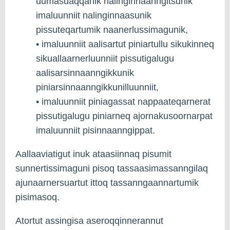
uumasuaqqanik nalinginnaanngitsunik
imaluunniit nalinginnaasunik
pissuteqartumik naanerlussimagunik,
• imaluunniit aalisartut piniartullu sikukinneq
sikuallaarnerluunniit pissutigalugu
aalisarsinnaanngikkunik
piniarsinnaanngikkunilluunniit,
• imaluunniit piniagassat nappaateqarnerat
pissutigalugu piniarneq ajornakusoornarpat
imaluunniit pisinnaanngippat.
Aallaaviatigut inuk ataasiinnaq pisumit
sunnertissimaguni pisoq tassaasimassanngilaq
ajunaarnersuartut ittoq tassanngaannartumik
pisimasoq.
Atortut assingisa aseroqqinnerannut