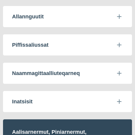
Allannguutit
Piffissaliussat
Naammagittaalliuteqarneq
Inatsisit
Aalisarnermut, Piniarnermut,