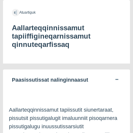
Atuartiguk
Aallarteqqinnissamut
tapiiffigineqarnissamut
qinnuteqarfissaq
Paasissutissat nalinginnaasut
Aallarteqqinnissamut tapiissutit siunertaraat,
pissutsit pissutigalugit imaluunniit pisoqarnera
pissutigalugu inuussutissarsiutit