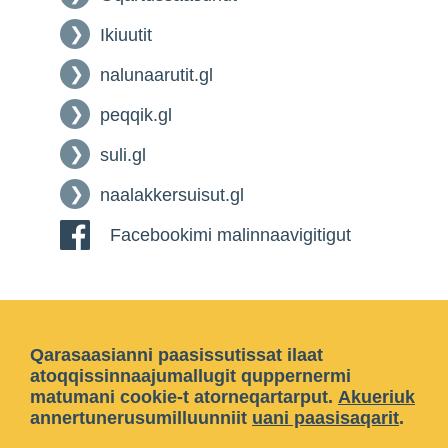
Ikiuutit
nalunaarutit.gl
peqqik.gl
suli.gl
naalakkersuisut.gl
Facebookimi malinnaavigitigut
Qarasaasianni paasissutissat ilaat
atoqqissinnaajumallugit quppernermi
matumani cookie-t atorneqartarput.
Akueriuk
annertunerusumilluunniit
uani paasisaqarit
.