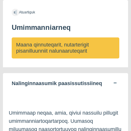
Atuartiguk
Umimmanniarneq
Maana qinnuteqarit, nutarterigit
pisanilluunniit nalunaaruteqarit
Nalinginnaasumik paasissutissiineq
Umimmaap neqaa, amia, qiviui nassuilu pillugit
umimmanniartoqartarpoq. Uumasoq
miluumasoq naasortortuuvoq nalinginnaasumillu