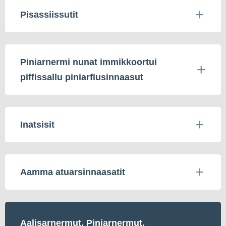
Pisassiissutit
Piniarnermi nunat immikkoortui
piffissallu piniarfiusinnaasut
Inatsisit
Aamma atuarsinnaasatit
Aalisarnermut, Piniarnermut,