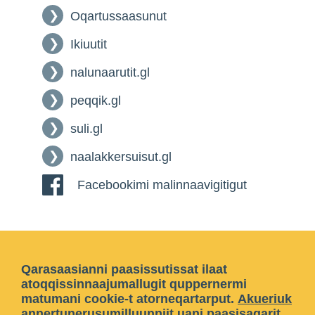
Oqartussaasunut
Ikiuutit
nalunaarutit.gl
peqqik.gl
suli.gl
naalakkersuisut.gl
Facebookimi malinnaavigitigut
Qarasaasianni paasissutissat ilaat
atoqqissinnaajumallugit quppernermi
matumani cookie-t atorneqartarput.
Akueriuk
annertunerusumilluunniit
uani paasisaqarit
.