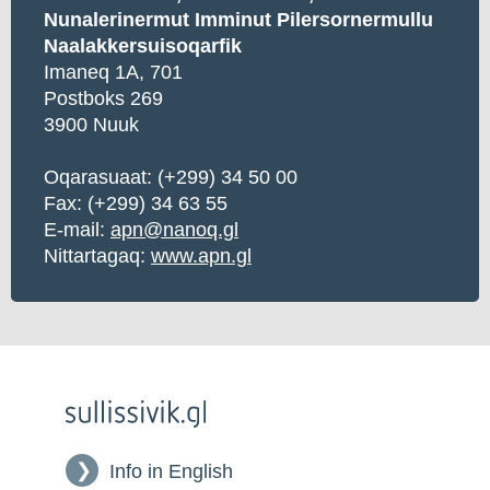
Nunalerinermut Imminut Pilersornermullu
Naalakkersuisoqarfik
Imaneq 1A, 701
Postboks 269
3900 Nuuk
Oqarasuaat: (+299) 34 50 00
Fax: (+299) 34 63 55
E-mail:
apn@nanoq.gl
Nittartagaq:
www.apn.gl
Info in English