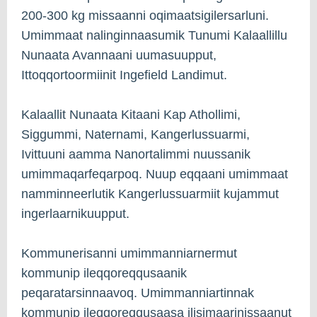
200-300 kg missaanni oqimaatsigilersarluni.
Umimmaat nalinginnaasumik Tunumi Kalaallillu
Nunaata Avannaani uumasuupput,
Ittoqqortoormiinit Ingefield Landimut.
Kalaallit Nunaata Kitaani Kap Athollimi,
Siggummi, Naternami, Kangerlussuarmi,
Ivittuuni aamma Nanortalimmi nuussanik
umimmaqarfeqarpoq. Nuup eqqaani umimmaat
namminneerlutik Kangerlussuarmiit kujammut
ingerlaarnikuupput.
Kommunerisanni umimmanniarnermut
kommunip ileqqoreqqusaanik
peqaratarsinnaavoq. Umimmanniartinnak
kommunip ileqqoreqqusaasa ilisimaarinissaanut