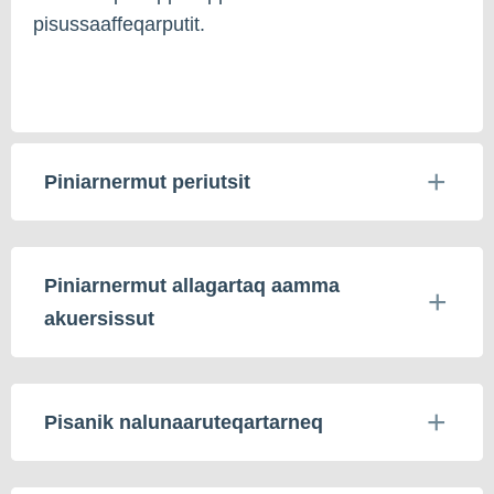
pisussaaffeqarputit.
Piniarnermut periutsit
Piniarnermut allagartaq aamma
akuersissut
Pisanik nalunaaruteqartarneq