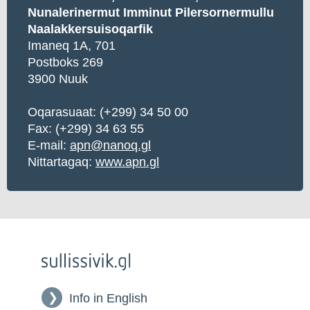
Nunalerinermut Imminut Pilersornermullu
Naalakkersuisoqarfik
Imaneq 1A, 701
Postboks 269
3900 Nuuk
Oqarasuaat: (+299) 34 50 00
Fax: (+299) 34 63 55
E-mail:
apn@nanoq.gl
Nittartagaq:
www.apn.gl
Info in English