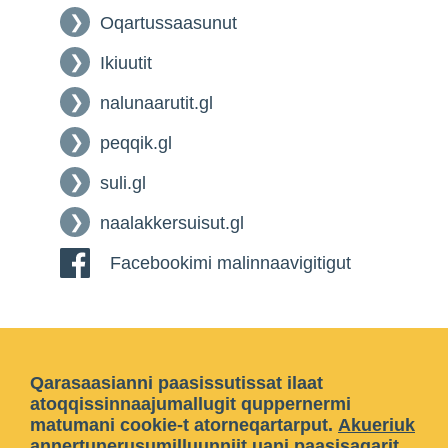
Oqartussaasunut
Ikiuutit
nalunaarutit.gl
peqqik.gl
suli.gl
naalakkersuisut.gl
Facebookimi malinnaavigitigut
Qarasaasianni paasissutissat ilaat
atoqqissinnaajumallugit quppernermi
matumani cookie-t atorneqartarput.
Akueriuk
annertunerusumilluunniit
uani paasisaqarit
.