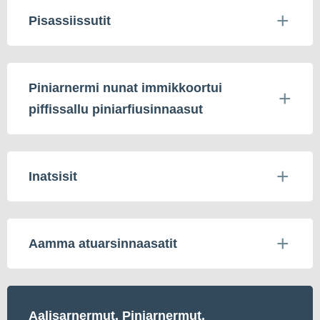
Pisassiissutit
Piniarnermi nunat immikkoortui
piffissallu piniarfiusinnaasut
Inatsisit
Aamma atuarsinnaasatit
Aalisarnermut, Piniarnermut,