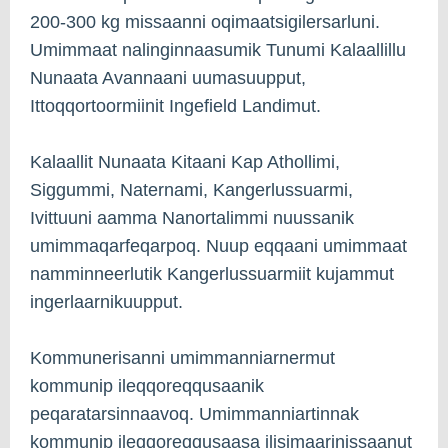
200-300 kg missaanni oqimaatsigilersarluni.
Umimmaat nalinginnaasumik Tunumi Kalaallillu
Nunaata Avannaani uumasuupput,
Ittoqqortoormiinit Ingefield Landimut.
Kalaallit Nunaata Kitaani Kap Athollimi,
Siggummi, Naternami, Kangerlussuarmi,
Ivittuuni aamma Nanortalimmi nuussanik
umimmaqarfeqarpoq. Nuup eqqaani umimmaat
namminneerlutik Kangerlussuarmiit kujammut
ingerlaarnikuupput.
Kommunerisanni umimmanniarnermut
kommunip ileqqoreqqusaanik
peqaratarsinnaavoq. Umimmanniartinnak
kommunip ileqqoreqqusaasa ilisimaarinissaanut