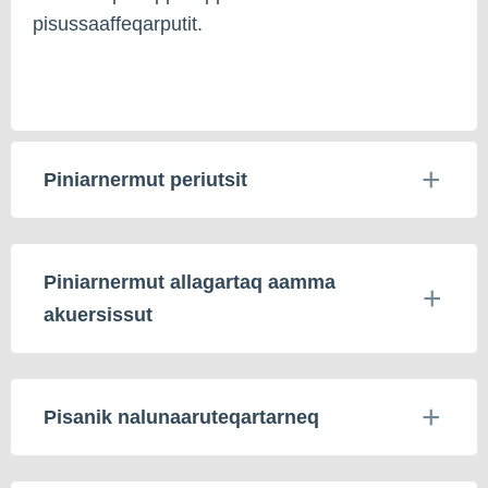
pisussaaffeqarputit.
Piniarnermut periutsit
Piniarnermut allagartaq aamma
akuersissut
Pisanik nalunaaruteqartarneq