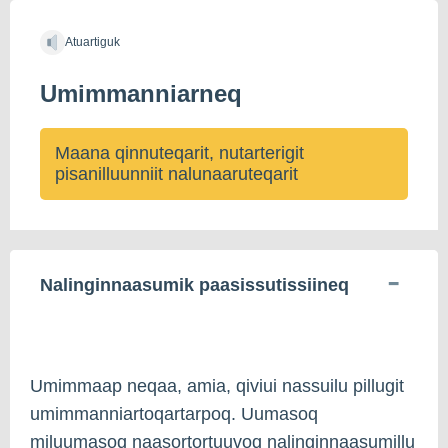
Atuartiguk
Umimmanniarneq
Maana qinnuteqarit, nutarterigit
pisanilluunniit nalunaaruteqarit
Nalinginnaasumik paasissutissiineq
Umimmaap neqaa, amia, qiviui nassuilu pillugit
umimmanniartoqartarpoq. Uumasoq
miluumasoq naasortortuuvoq nalinginnaasumillu