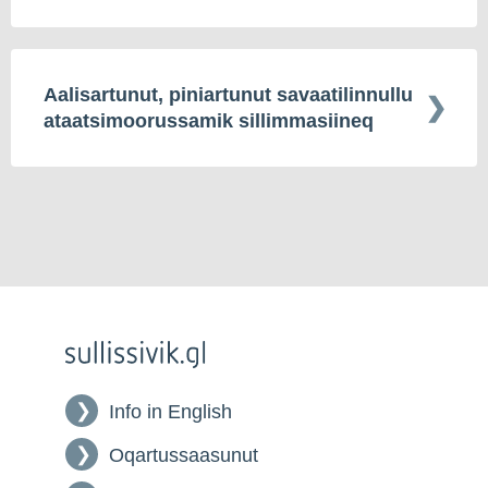
Aalisartunut, piniartunut savaatilinnullu
ataatsimoorussamik sillimmasiineq
Info in English
Oqartussaasunut