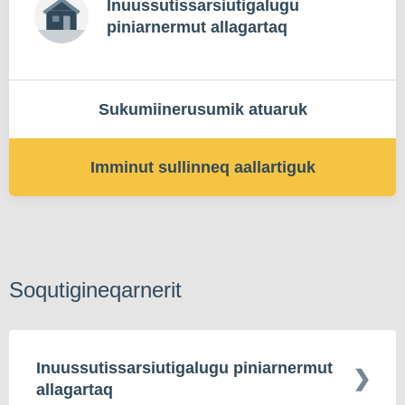
Inuussutissarsiutigalugu
piniarnermut allagartaq
Sukumiinerusumik atuaruk
Imminut sullinneq aallartiguk
Soqutigineqarnerit
Inuussutissarsiutigalugu piniarnermut
allagartaq