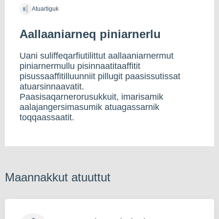
Atuartiguk
Aallaaniarneq piniarnerlu
Uani suliffeqarfiutilittut aallaaniarnermut
piniarnermullu pisinnaatitaaffitit
pisussaaffitilluunniit pillugit paasissutissat
atuarsinnaavatit.
Paasisaqarnerorusukkuit, imarisamik
aalajangersimasumik atuagassarnik
toqqaassaatit.
Maannakkut atuuttut