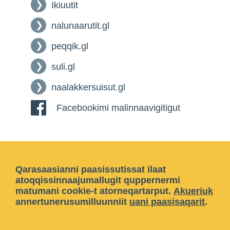
Ikiuutit
nalunaarutit.gl
peqqik.gl
suli.gl
naalakkersuisut.gl
Facebookimi malinnaavigitigut
Qarasaasianni paasissutissat ilaat
atoqqissinnaajumallugit quppernermi
matumani cookie-t atorneqartarput.
Akueriuk
annertunerusumilluunniit
uani paasisaqarit
.