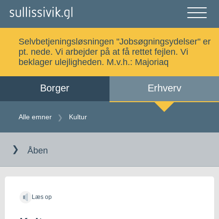
Gå
til
indholdet
Åben
og
Selvbetjeningsløsningen "Jobsøgningsydelser" er
luk
Søg
pt. nede. Vi arbejder på at få rettet fejlen. Vi
menu
beklager ulejligheden. M.v.h.:
Majoriaq
Borger
Erhverv
Alle emner
Selvbetjening
Alle emner
Kultur
Gå
Log ind
Digital Post
til
Åben
indholdet
Kalaallisut
Læs op