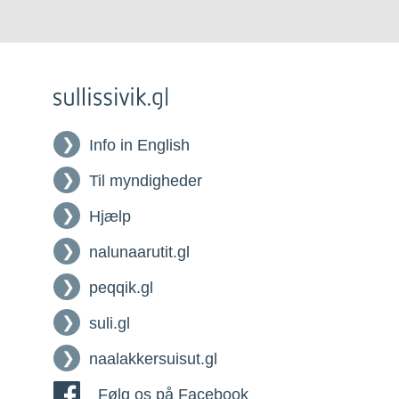
Info in English
Til myndigheder
Hjælp
nalunaarutit.gl
peqqik.gl
suli.gl
naalakkersuisut.gl
Følg os på Facebook