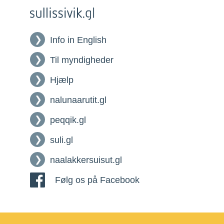
Info in English
Til myndigheder
Hjælp
nalunaarutit.gl
peqqik.gl
suli.gl
naalakkersuisut.gl
Følg os på Facebook