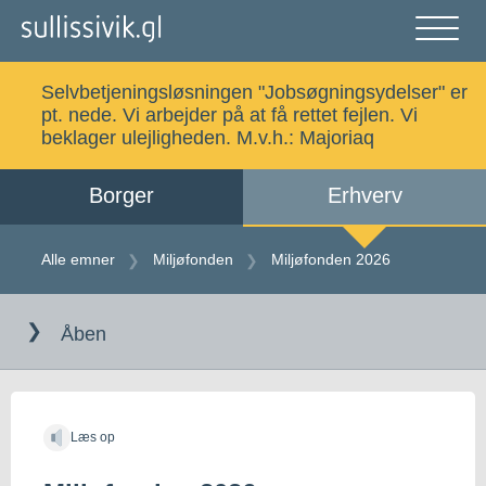
Gå
til
indholdet
Åben
og
Selvbetjeningsløsningen "Jobsøgningsydelser" er
luk
Søg
pt. nede. Vi arbejder på at få rettet fejlen. Vi
menu
beklager ulejligheden. M.v.h.:
Majoriaq
Borger
Erhverv
Alle emner
Selvbetjening
Alle emner
Miljøfonden
Miljøfonden 2026
Gå
Log ind
Digital Post
til
Åben
indholdet
Kalaallisut
Læs op