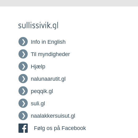
Info in English
Til myndigheder
Hjælp
nalunaarutit.gl
peqqik.gl
suli.gl
naalakkersuisut.gl
Følg os på Facebook