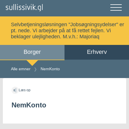
Gå
til
indholdet
Åben
og
Selvbetjeningsløsningen "Jobsøgningsydelser" er
luk
Søg
pt. nede. Vi arbejder på at få rettet fejlen. Vi
menu
beklager ulejligheden. M.v.h.:
Majoriaq
Borger
Erhverv
Alle emner
Selvbetjening
Alle emner
NemKonto
Log ind
Digital Post
Læs op
NemKonto
Kalaallisut