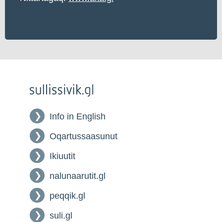
Info in English
Oqartussaasunut
Ikiuutit
nalunaarutit.gl
peqqik.gl
suli.gl