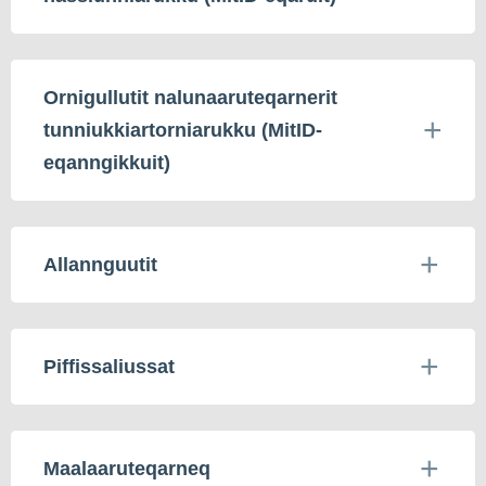
Ornigullutit nalunaaruteqarnerit
tunniukkiartorniarukku (MitID-
eqanngikkuit)
Allannguutit
Piffissaliussat
Maalaaruteqarneq