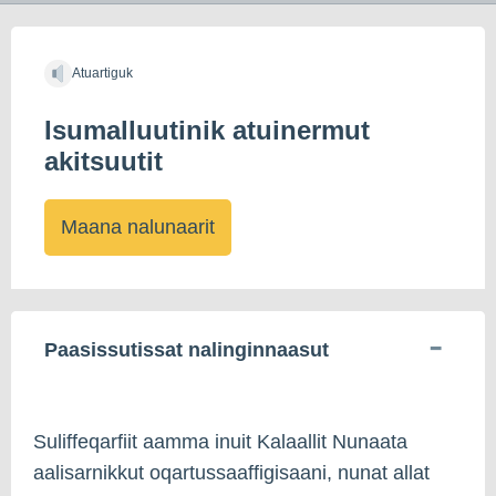
Atuartiguk
Isumalluutinik atuinermut
akitsuutit
Maana nalunaarit
Paasissutissat nalinginnaasut
Suliffeqarfiit aamma inuit Kalaallit Nunaata
aalisarnikkut oqartussaaffigisaani, nunat allat