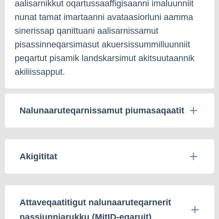
aalisarnikkut oqartussaaffigisaanni imaluunniit
nunat tamat imartaanni avataasiorluni aamma
sinerissap qanittuani aalisarnissamut
pisassinneqarsimasut akuersissummilluunniit
peqartut pisamik landskarsimut akitsuutaannik
akiliissapput.
Nalunaaruteqarnissamut piumasaqaatit
Akigititat
Attaveqaatitigut nalunaaruteqarnerit
nassiunniarukku (MitID-eqaruit)