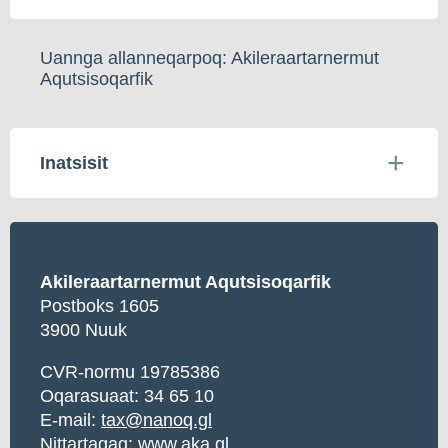
Uannga allanneqarpoq: Akileraartarnermut
Aqutsisoqarfik
Inatsisit
Akileraartarnermut Aqutsisoqarfik
Postboks 1605
3900 Nuuk
CVR-normu 19785386
Oqarasuaat: 34 65 10
E-mail:
tax@nanoq.gl
Nittartagaq:
www.aka.gl