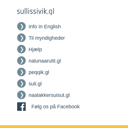
Info in English
Til myndigheder
Hjælp
nalunaarutit.gl
peqqik.gl
suli.gl
naalakkersuisut.gl
Følg os på Facebook