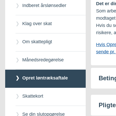
Det er di
Indberet årslønsedler
Som arbej
Overnatningsafgift
modtaget 
Klag over skat
Hvis du s
risikere,
Ressourceafgift
Om skattepligt
Hvis Opre
sende pr.
Stempelafgift
Månedsredegørelse
Betin
Opret løntræksaftale
Skattekort
Pligt
Se din slutopgørelse