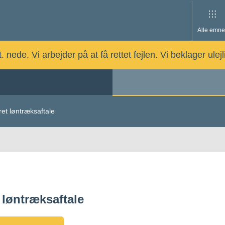
Alle emne
nede. Vi arbejder på at få rettet fejlen. Vi beklager ulej
et løntræksaftale
 løntræksaftale