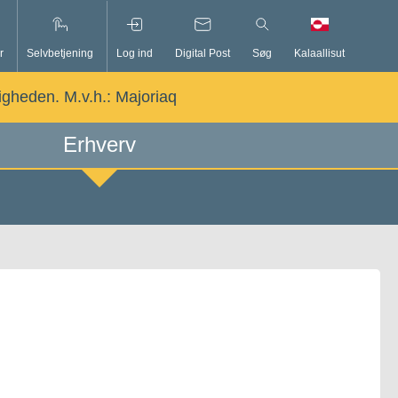
r
Selvbetjening
Log ind
Digital Post
Søg
Kalaallisut
ligheden. M.v.h.:
Majoriaq
Erhverv