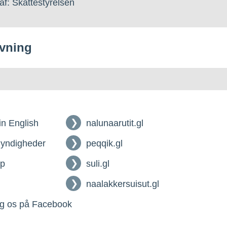
af: Skattestyrelsen
vning
 in English
nalunaarutit.gl
myndigheder
peqqik.gl
lp
suli.gl
naalakkersuisut.gl
g os på Facebook