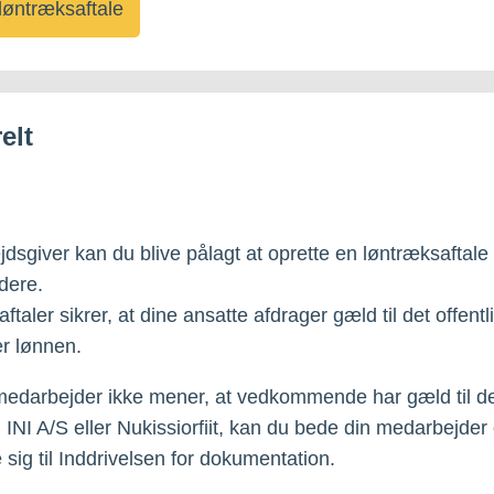
løntræksaftale
elt
dsgiver kan du blive pålagt at oprette en løntræksaftale 
jdere.
taler sikrer, at dine ansatte afdrager gæld til det offentli
er lønnen.
medarbejder ikke mener, at vedkommende har gæld til d
, INI A/S eller Nukissiorfiit, kan du bede din medarbejder
sig til Inddrivelsen for dokumentation.