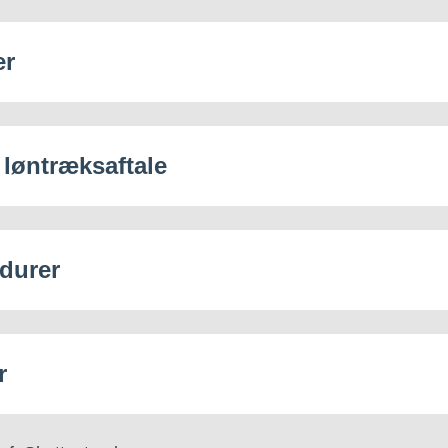
er
 løntræksaftale
durer
r