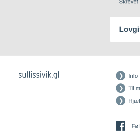
Skrevet 
Lovgi
Info
Til 
Hjæ
Føl