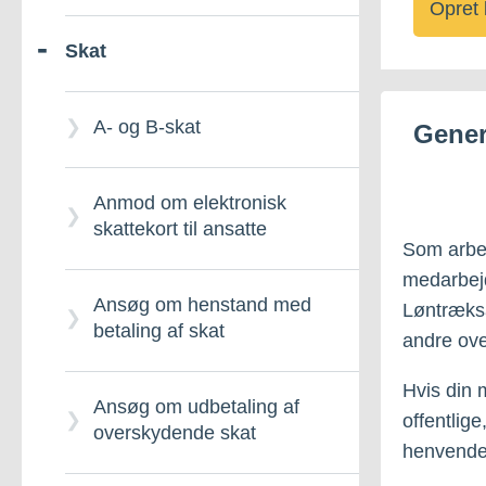
Opret 
Skat
Indførselsafgift for
Ansøgning om
køretøjer
eftergivelse af skattegæld
A- og B-skat
Gener
Indførselsafgift for varer
Betaling af gæld
Anmod om elektronisk
Havne- og
Se din restance til det
skattekort til ansatte
Som arbej
krydstogtpassagerafgifter
offentlige
medarbe
Ansøg om henstand med
Løntræksaf
Lotteriafgift
Tvangsinddrivelse
betaling af skat
andre ov
Hvis din 
Momsrefusion
Ansøg om udbetaling af
offentlige
overskydende skat
henvende 
Motorafgift