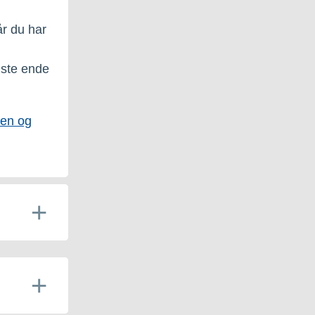
e
år du har
dste ende
ten og