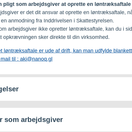
n pligt som arbejdsgiver at oprette en løntræksaftal
dsgiver er det dit ansvar at oprette en løntræksaftale, n
en anmodning fra Inddrivelsen i Skattestyrelsen.
om arbejdsgiver ikke opretter løntræksaftale, kan du i si
 at opkrævningen sker direkte til din virksomhed.
t løntræksaftale er ude af drift, kan man udfylde blanket
 mail til : aki@nanoq.gl
gelser
er som arbejdsgiver