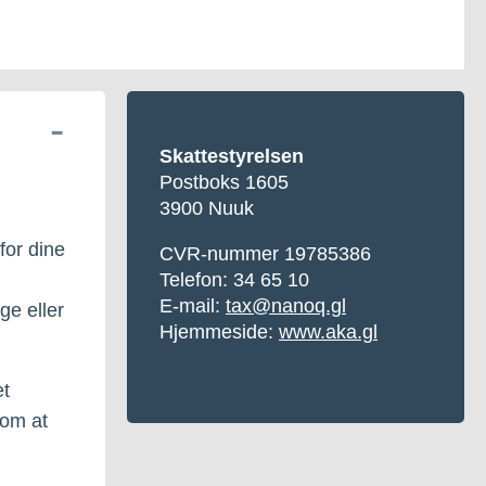
Skattestyrelsen
Postboks 1605
3900 Nuuk
for dine
CVR-nummer 19785386
Telefon: 34 65 10
E-mail:
tax@nanoq.gl
ge eller
Hjemmeside:
www.aka.gl
et
 om at