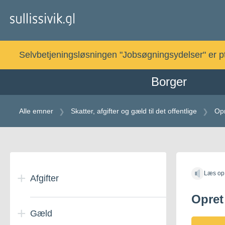
Gå
til
indholdet
Selvbetjeningsløsningen "Jobsøgningsydelser" er pt. 
Borger
Alle emner
Skatter, afgifter og gæld til det offentlige
Opr
Gå
til
Læs op
indholdet
Afgifter
Opret
Gæld
Automatspilafgift