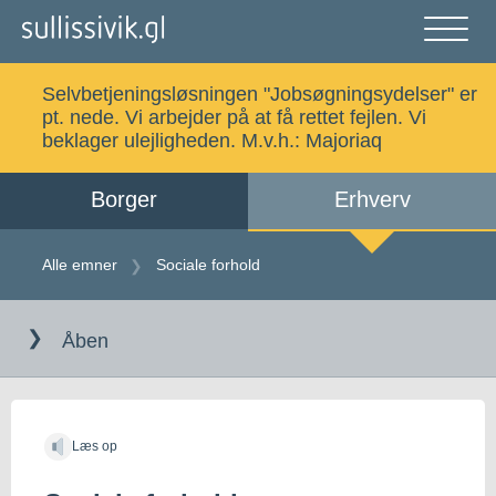
Gå
til
indholdet
Åben
og
Selvbetjeningsløsningen "Jobsøgningsydelser" er
luk
Søg
pt. nede. Vi arbejder på at få rettet fejlen. Vi
menu
beklager ulejligheden. M.v.h.:
Majoriaq
Borger
Erhverv
Alle emner
Selvbetjening
Alle emner
Sociale forhold
Gå
Log ind
Digital Post
til
Åben
indholdet
Kalaallisut
Læs op