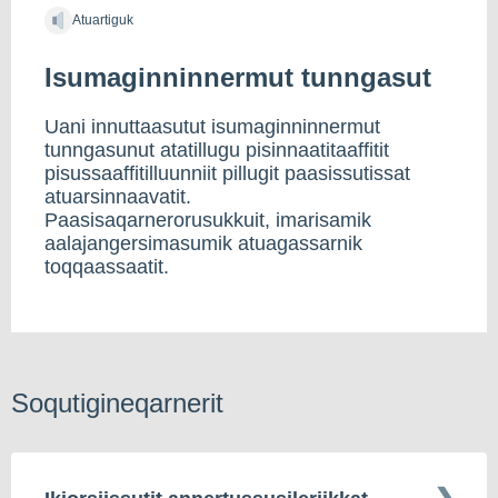
Atuartiguk
Isumaginninnermut tunngasut
Uani innuttaasutut isumaginninnermut
tunngasunut atatillugu pisinnaatitaaffitit
pisussaaffitilluunniit pillugit paasissutissat
atuarsinnaavatit.
Paasisaqarnerorusukkuit, imarisamik
aalajangersimasumik atuagassarnik
toqqaassaatit.
Soqutigineqarnerit