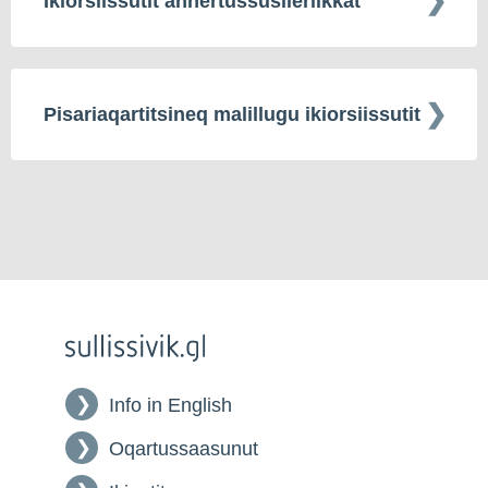
Ikiorsiissutit annertussusileriikkat
Pisariaqartitsineq malillugu ikiorsiissutit
Info in English
Oqartussaasunut