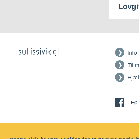
Lovgi
Info
Til 
Hjæ
Føl