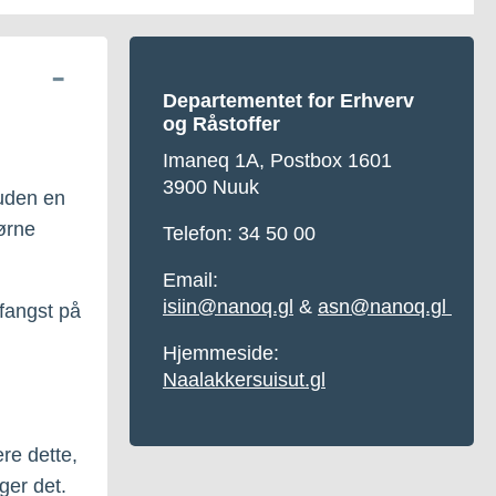
Departementet for Erhverv
og Råstoffer
Imaneq 1A, Postbox 1601
3900 Nuuk
 uden en
jørne
Telefon: 34 50 00
Email:
isiin@nanoq.gl
&
asn@nanoq.gl
 fangst på
Hjemmeside:
Naalakkersuisut.gl
ere dette,
ger det.