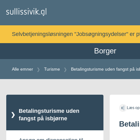
Gå
til
indholdet
Selvbetjeningsløsningen "Jobsøgningsydelser" er pt. 
Borger
Alle emner
Turisme
Betalingsturisme uden fangst på is
Gå
til
Læs op
indholdet
Betalingsturisme uden
fangst på isbjørne
Betal