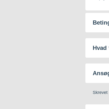
Betin
Hvad t
Ansø
Skrevet 