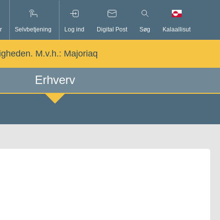
r
Selvbetjening
Log ind
Digital Post
Søg
Kalaallisut
ligheden. M.v.h.:
Majoriaq
Erhverv