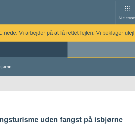
Alle emne
nede. Vi arbejder på at få rettet fejlen. Vi beklager ulej
bjørne
ingsturisme uden fangst på isbjørne