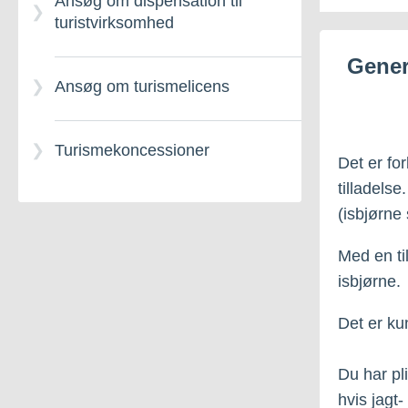
Ansøg om dispensation til
turistvirksomhed
Gener
Ansøg om turismelicens
Turismekoncessioner
Det er fo
tilladelse
(isbjørne 
Med en ti
isbjørne.
Det er ku
Du har pl
hvis jagt