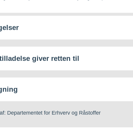
gelser
illadelse giver retten til
gning
af: Departementet for Erhverv og Råstoffer