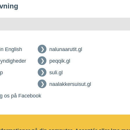
vning
 in English
nalunaarutit.gl
myndigheder
peqqik.gl
lp
suli.gl
naalakkersuisut.gl
g os på Facebook