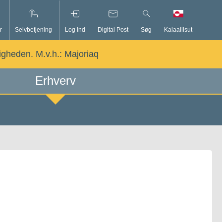
r
Selvbetjening
Log ind
Digital Post
Søg
Kalaallisut
ligheden. M.v.h.:
Majoriaq
Erhverv