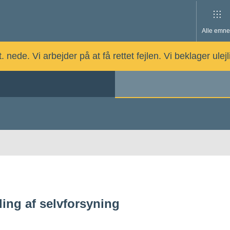
Alle emne
nede. Vi arbejder på at få rettet fejlen. Vi beklager ulej
ling af selvforsyning