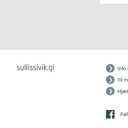
Info
Til 
Hjæ
Føl