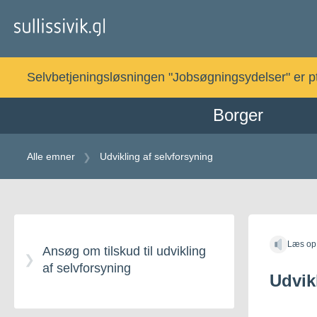
Gå
til
indholdet
Selvbetjeningsløsningen "Jobsøgningsydelser" er pt. 
Borger
Alle emner
Udvikling af selvforsyning
Gå
til
Læs op
indholdet
Ansøg om tilskud til udvikling
af selvforsyning
Udvik