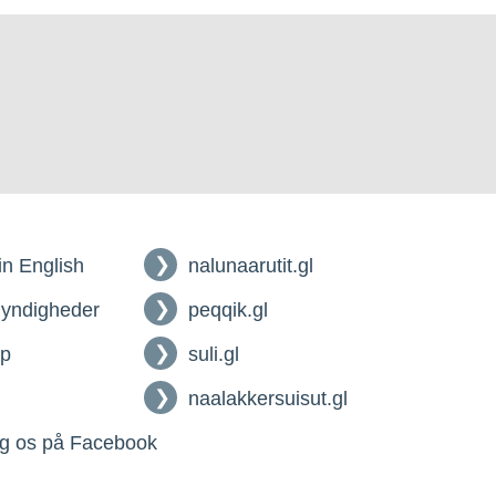
 in English
nalunaarutit.gl
myndigheder
peqqik.gl
lp
suli.gl
naalakkersuisut.gl
g os på Facebook