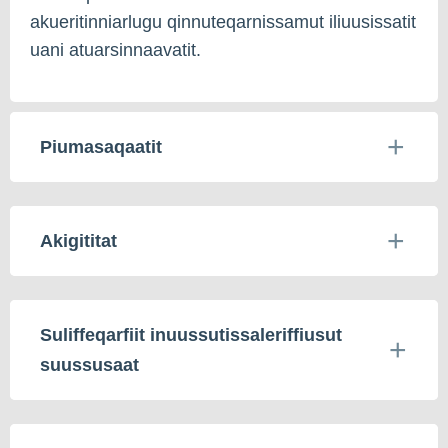
akueritinniarlugu qinnuteqarnissamut iliuusissatit
uani atuarsinnaavatit.
Piumasaqaatit
Akigititat
Suliffeqarfiit inuussutissaleriffiusut
suussusaat