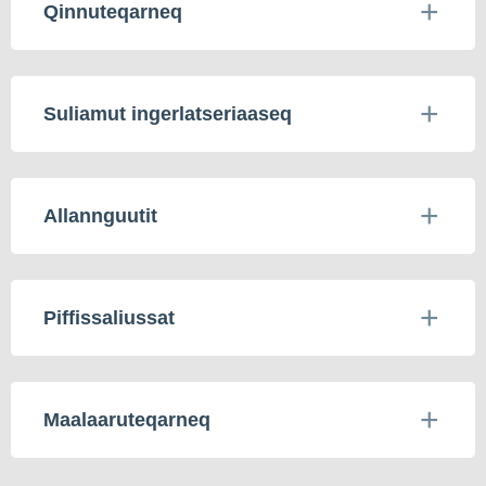
Qinnuteqarneq
Suliamut ingerlatseriaaseq
Allannguutit
Piffissaliussat
Maalaaruteqarneq