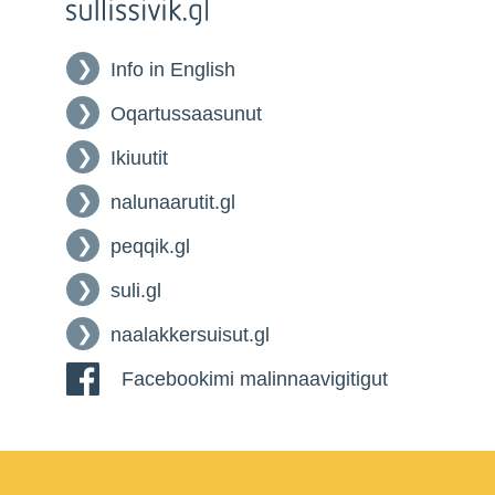
Info in English
Oqartussaasunut
Ikiuutit
nalunaarutit.gl
peqqik.gl
suli.gl
naalakkersuisut.gl
Facebookimi malinnaavigitigut