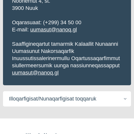
Noorlernut 4, st.
3900 Nuuk
Oqarasuaat:
(+299) 34 50 00
E-mail:
uumasut@nanoq.gl
Saaffigineqartut tamarmik Kalaallit Nunaanni
Uumasunut Nakorsaqarfik
Inuussutissalerinermullu Oqartussaqarfimmut
siullermeersumik uunga nassiunneqassapput
uumasut@nanoq.gl
Illoqarfigisat/Nunaqarfigisat
toqqaruk