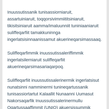
Inuussutissanik tunisassiorniaruit,
assartuiniaruit, toqqorsivimmiititsiniaruit,
tikisitsiniaruit aamma/imaluunniit tuniniaaniaruit
suliffeqarfiit tamakkuninnga
ingerlatsisinnaanissamut akuerineqarsimassaaq.
Suliffeqarfimmik inuussutissaleriffimmik
ingerlatsilerniaruit suliffeqarfiit
akuerineqarsimasariaqarpoq.
Suliffeqarfiit inuussutissalerinermik ingerlatsisut
nunatsinni namminermi tunineqartussanik
tunisassiortartut Kalaallit Nunaanni Uumasut
Nakorsaqarfik Inuussutissalerinermullu
Oqartussaaffimmit (UNIO) akuersissummik