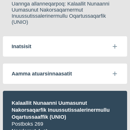
Uannga allanneqarpoq: Kalaallit Nunaanni
Uumasunut Nakorsaqarnermut
Inuussutissalerinermullu Oqartussaqarfik
(UNIO)
Inatsisit
Aamma atuarsinnaasatit
Kalaallit Nunaanni Uumasunut
Nakorsaqarfik Inuussutissalerinermullu
Oqartussaaffik (UNIO)
Postboks 269