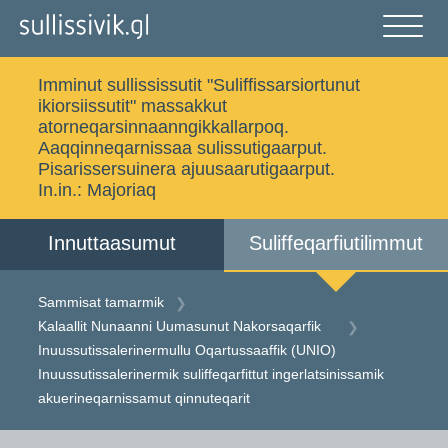
Gå
til
indholdet
Åben
og
Imminut sullississutit "Suliffissarsiortunut
luk
Ujaasigit
ikiorsiissutit" massakkut
menu
atorneqarsinnaanngikkallarpoq.
Aaqqinneqarnissaa sulissutigaarput.
Pisarissersuinera ajuusaarutigaarput.
In.in.:
Majoriaq
Sammisat tamarmik
Imminut sullinneq
Innuttaasumut
Suliffeqarfiutilimmut
Iserfissaq
Allakkat Digitaliusut
Sammisat tamarmik
Kalaallit Nunaanni Uumasunut Nakorsaqarfik
Inuussutissalerinermullu Oqartussaaffik (UNIO)
Dansk
Inuussutissalerinermik suliffeqarfittut ingerlatsinissamik
akuerineqarnissamut qinnuteqarit
Gå