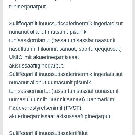
tunineqartarput.
Suliffeqarfiit inuussutissalerinermik ingerlatsisut
nunanut allanut naasunit pisunik
tunisassiorniartut (tassa tunisassiat naasunit
nasulluunniit ilaannit sanaat, soorlu qeqqussat)
UNIO-mit akuerineqarnissaat
akisussaaffigineqarput.
Suliffeqarfiit inuussutissalerinermik ingerlatsisut
nunanut allanut uumasunit pisunik
tunisassiorniartut (tassa tunisassiat uunasunit
uumasulluunniit ilaannit sanaat) Danmarkimi
Fødevarestyrelsenimit (FVST)
akuerineqarnissaat akisussaaffigineqarput.
Suliffeqarfiit inuussutissaleriffittut