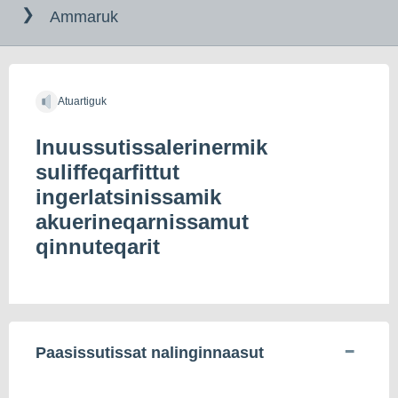
til
Ammaruk
indholdet
Atuartiguk
Inuussutissalerinermik
suliffeqarfittut
ingerlatsinissamik
akuerineqarnissamut
qinnuteqarit
Paasissutissat nalinginnaasut