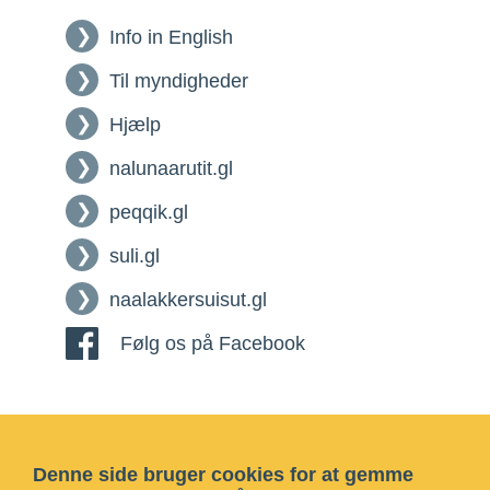
Info in English
Til myndigheder
Hjælp
nalunaarutit.gl
peqqik.gl
suli.gl
naalakkersuisut.gl
Følg os på Facebook
Denne side bruger cookies for at gemme