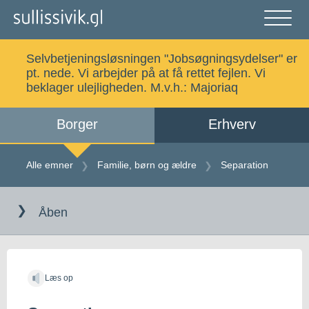
Gå
til
indholdet
Åben
og
Selvbetjeningsløsningen "Jobsøgningsydelser" er
luk
Søg
pt. nede. Vi arbejder på at få rettet fejlen. Vi
menu
beklager ulejligheden. M.v.h.:
Majoriaq
Borger
Erhverv
Alle emner
Selvbetjening
Alle emner
Familie, børn og ældre
Separation
Gå
Log ind
Digital Post
til
Åben
indholdet
Kalaallisut
Læs op