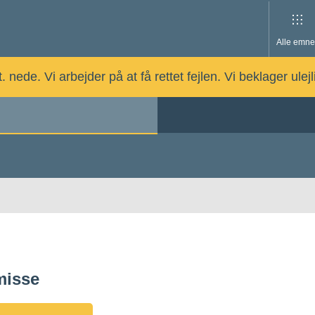
Alle emne
nede. Vi arbejder på at få rettet fejlen. Vi beklager ulej
misse