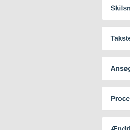
Skils
Takst
Ansø
Proce
Ændr