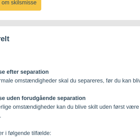
 om skilsmisse
elt
se efter separation
male omstændigheder skal du separeres, før du kan blive
se uden forudgående separation
lige omstændigheder kan du blive skilt uden først være
.
r i følgende tilfælde: