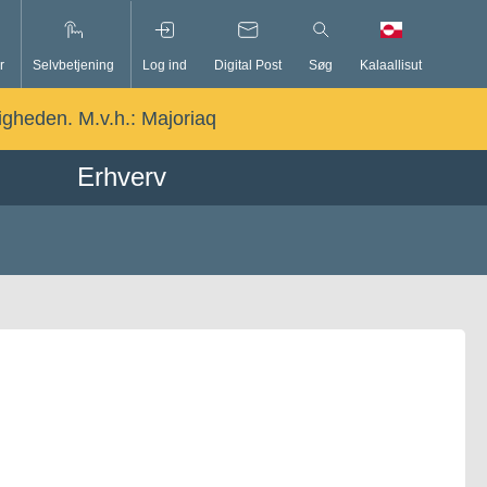
r
Selvbetjening
Log ind
Digital Post
Søg
Kalaallisut
ligheden. M.v.h.:
Majoriaq
Erhverv