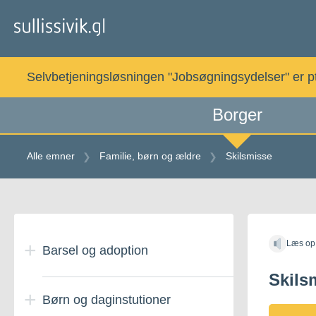
Gå
til
indholdet
Selvbetjeningsløsningen "Jobsøgningsydelser" er pt. 
Borger
Alle emner
Familie, børn og ældre
Skilsmisse
Gå
til
Læs op
indholdet
Barsel og adoption
Skils
Børn og daginstutioner
Adoption