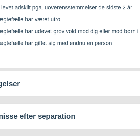
r levet adskilt pga. uoverensstemmelser de sidste 2 år
ægtefælle har været utro
ægtefælle har udøvet grov vold mod dig eller mod børn 
ægtefælle har giftet sig med endnu en person
gelser
misse efter separation