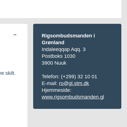
Rigsombudsmanden i
Grønland
Indaleeqqap Aqq. 3
Postboks 1030
3900 Nuuk
 skilt.
Telefon:
(+299) 32 10 01
E-mail:
ro@gl.stm.dk
Hjemmeside:
www.rigsombudsmanden.gl