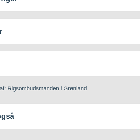
r
 af: Rigsombudsmanden i Grønland
også