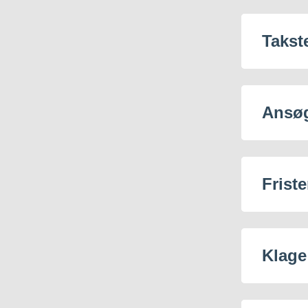
Ægtefællebidrag
Alderdoms- og plejehjem
Takst
– Ansøgning om
Ansø
Friste
Klage