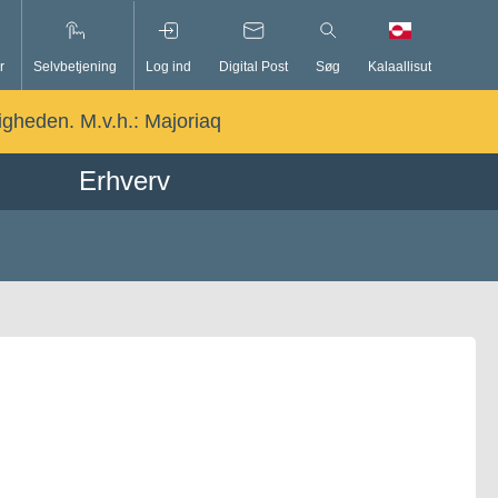
r
Selvbetjening
Log ind
Digital Post
Søg
Kalaallisut
ligheden. M.v.h.:
Majoriaq
Erhverv