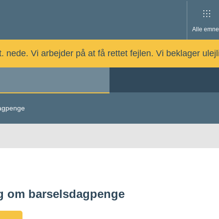
Alle emne
nede. Vi arbejder på at få rettet fejlen. Vi beklager ulej
agpenge
g om barselsdagpenge