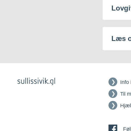
Lovgi
Læs 
Info
Til 
Hjæ
Føl