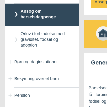
Ansøg
Ansøg om
barselsdagpenge
Orlov i forbindelse med
graviditet, fødsel og
adoption
Gener
Børn og daginstutioner
Bekymring over et barn
Dagsinstitutioner
Barselsda
få i forbi
Pension
Daginstitutioner -
Børnetilskud
Kontakt socialvagten ved
Indmeldelse, udmeldelse
bekymring om et barn
fødsel og
og betaling