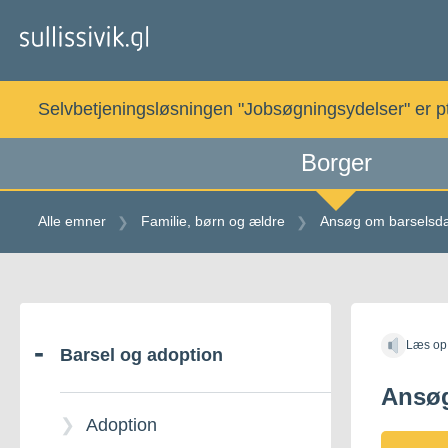
Gå
til
indholdet
Selvbetjeningsløsningen "Jobsøgningsydelser" er pt. 
Borger
Alle emner
Familie, børn og ældre
Ansøg om barselsd
Gå
til
Læs op
indholdet
Barsel og adoption
Ansø
Adoption