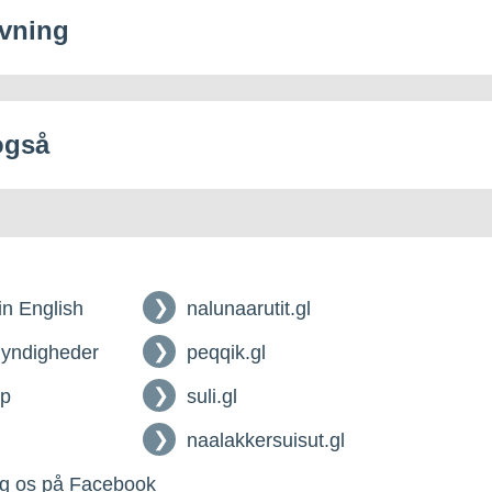
vning
også
 in English
nalunaarutit.gl
myndigheder
peqqik.gl
lp
suli.gl
naalakkersuisut.gl
g os på Facebook