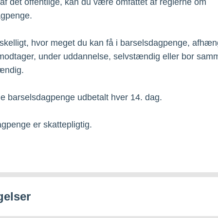
 af det offentlige, kan du være omfattet af reglerne om
agpenge.
rskelligt, hvor meget du kan få i barselsdagpenge, afhæn
modtager, under uddannelse, selvstændig eller bor sa
ændig.
ne barselsdagpenge udbetalt hver 14. dag.
gpenge er skattepligtig.
gelser