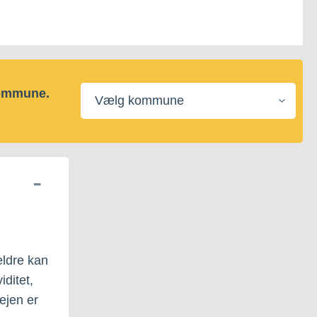
Vælg
kommune.
kommune
ældre kan
iditet,
ejen er