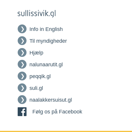
Info in English
Til myndigheder
Hjælp
nalunaarutit.gl
peqqik.gl
suli.gl
naalakkersuisut.gl
Følg os på Facebook