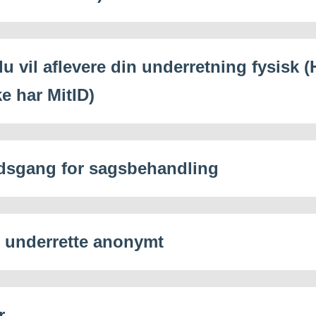
u vil aflevere din underretning fysisk (
e har MitID)
dsgang for sagsbehandling
u underrette anonymt
r