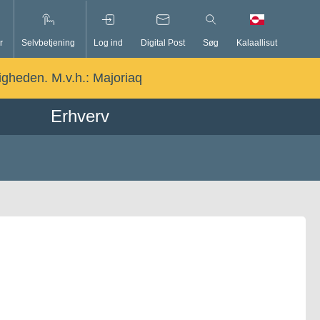
r
Selvbetjening
Log ind
Digital Post
Søg
Kalaallisut
ligheden. M.v.h.:
Majoriaq
Erhverv