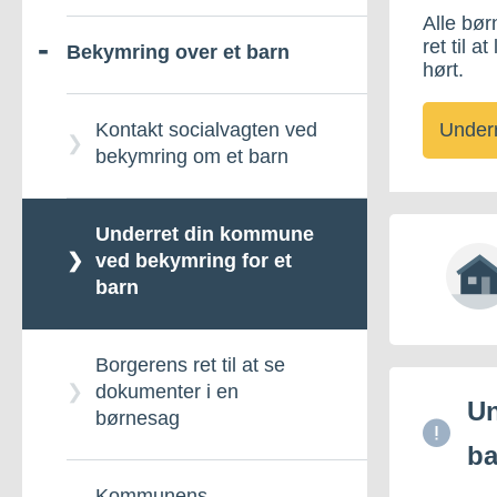
Alle bør
ret til at
Bekymring over et barn
Ansøg om
Dagsinstitutioner
hørt.
barselsdagpenge
Underr
Daginstitutioner -
Børnetilskud
Kontakt socialvagten ved
Orlov i forbindelse med
Indmeldelse, udmeldelse
bekymring om et barn
graviditet, fødsel og
og betaling
Dagpleje
adoption
Underret din kommune
Om daginstitutioner
ved bekymring for et
Ansøgning om
barn
børnebidrag til
Samarbejde mellem
Rigsombudsmanden i
forældre og daginstitution
Grønland
Borgerens ret til at se
dokumenter i en
Un
børnesag
Ansøg om særbidrag
ba
Kommunens