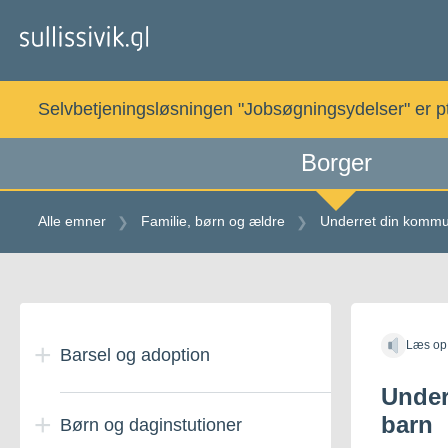
Gå
til
indholdet
Selvbetjeningsløsningen "Jobsøgningsydelser" er pt. 
Borger
Alle emner
Familie, børn og ældre
Underret din kommu
Gå
til
Læs op
indholdet
Barsel og adoption
Under
barn
Børn og daginstutioner
Adoption