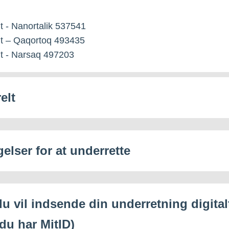
t - Nanortalik 537541
gt – Qaqortoq 493435
t - Narsaq 497203
elt
elser for at underrette
u vil indsende din underretning digitalt
 du har MitID)