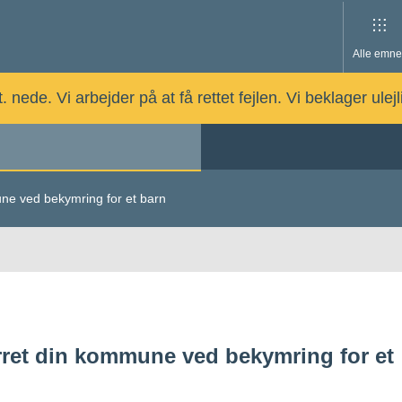
Alle emne
nede. Vi arbejder på at få rettet fejlen. Vi beklager ulej
ne ved bekymring for et barn
ret din kommune ved bekymring for et