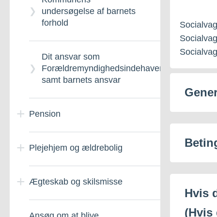
Ansøg om
undersøgelse af barnets
uddannelsesbidrag
forhold
Socialvag
Socialva
Socialvag
Forskudsvis udbetaling af
Dit ansvar som
børnebidrag
Forældremyndighedsindehaver
samt barnets ansvar
Gener
Pension
Beting
Plejehjem og ældrebolig
Alderspension
Ægteskab og skilsmisse
Indtægt ved siden af
Ældrecenter – Generelt
Hvis d
alderspension
om
(Hvis
Ansøg om at blive
Kirkelig vielse