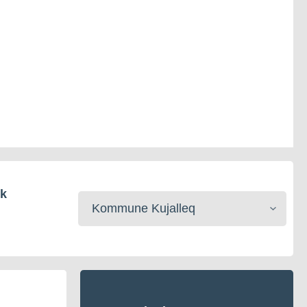
ik
Kommunerisat
toqqaruk