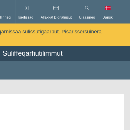
llinneq
Iserfissaq
Allakkat Digitaliusut
Ujaasineq
Dansk
qarnissaa sulissutigaarput. Pisarissersuinera
Suliffeqarfiutilimmut