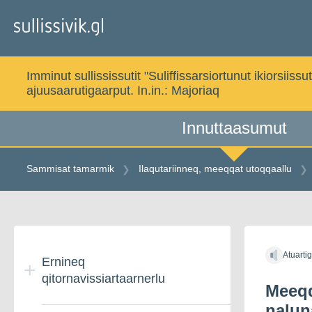
Gå
til
indholdet
Imminut sullississutit "Suliffissarsiortunut ikiorsi
ajuusaarutigaarput. In.in.:
Majoriaq
Innuttaasumut
Sammisat tamarmik
Ilaqutariinneq, meeqqat utoqqaallu
Gå
til
Atuarti
indholdet
Ernineq
qitornavissiartaarnerlu
Meeqq
nalun