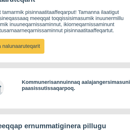
tamarmik pisinnaatitaaffeqarput! Tamanna ilaatigut
sineqassaaq meeqqat toqqissisimasumik inuunermillu
umik inuuneqarnissaminnut, ikiorneqarnissaminunt
sarnaarneqarnissaminnut pisinnaatitaaffeqartut.
nalunaaruteqarit
Kommunerisannuinnaq aalajangersimasun
paasissutissaqarpoq.
eqqap ernummatiginera pillugu