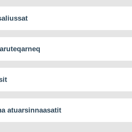
saliussat
aruteqarneq
sit
 atuarsinnaasatit