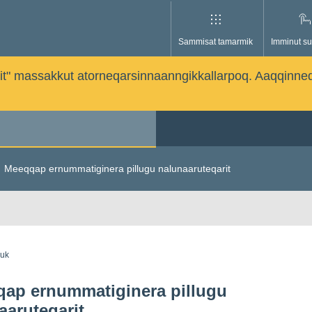
Sammisat tamarmik
Imminut su
issutit" massakkut atorneqarsinnaanngikkallarpoq. Aaqqinne
Meeqqap ernummatiginera pillugu nalunaaruteqarit
guk
ap ernummatiginera pillugu
aaruteqarit