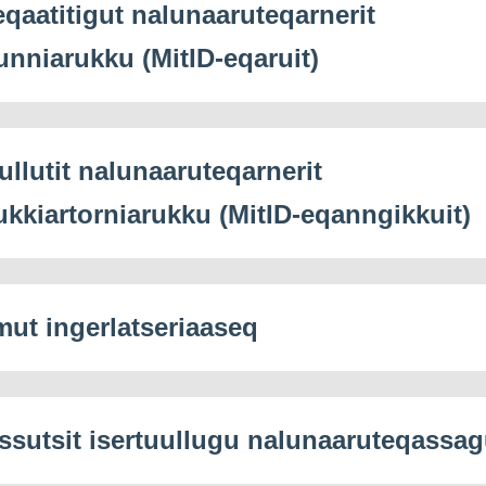
eqaatitigut nalunaaruteqarnerit
unniarukku (MitID-eqaruit)
ullutit nalunaaruteqarnerit
ukkiartorniarukku (MitID-eqanngikkuit)
mut ingerlatseriaaseq
ssutsit isertuullugu nalunaaruteqassag