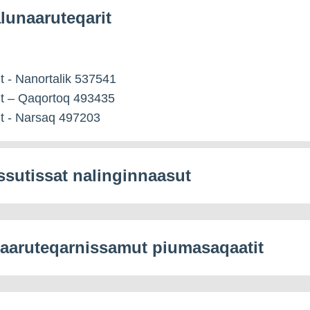
lunaaruteqarit
t - Nanortalik 537541
gt – Qaqortoq 493435
t - Narsaq 497203
ssutissat nalinginnaasut
aaruteqarnissamut piumasaqaatit