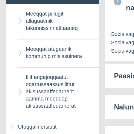
na
ulluunerani
Sinniisoqarfianut
paaqqinnittarfiup
Meeqqat pillugit
akornanni suleqatigiinneq
allagaatinik
Akilersuummik immikkut
takunnissinnatitaaneq
Socialvag
ittumik qinnuteqaat
Socialva
Meeqqat atugaanik
Socialvag
Ilinniagaqarnermut
kommunip misissuinera
akilersuutit pillugit
qinnuteqaat
Paasi
Illit angajoqqaatut
oqartussaassusilittut
Siumoortumik meeqqanut
akisussaaffeqarnerit
akilersuutinik
aamma meeqqap
tunniussineq
Nalun
akisussaaffeqarnerat
Utoqqalinersiutit