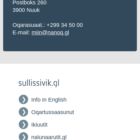
Postboks 260
3900 Nuuk
Oqarasuaat.: +299 34 50 00
E-mail:
miin@nanoq.gl
Info in English
Oqartussaasunut
Ikiuutit
nalunaarutit.gl