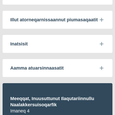
Illut atorneqarnissaannut piumasaqaatit
Inatsisit
Aamma atuarsinnaasatit
Meeqqat, Inuusuttunut Ilaqutariinnullu
Naalakkersuisoqarfik
Imaneq 4