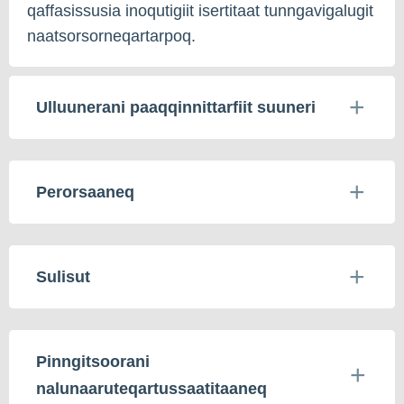
qaffasissusia inoqutigiit isertitaat tunngavigalugit
naatsorsorneqartarpoq.
Ulluunerani paaqqinnittarfiit suuneri
Perorsaaneq
Sulisut
Pinngitsoorani
nalunaaruteqartussaatitaaneq