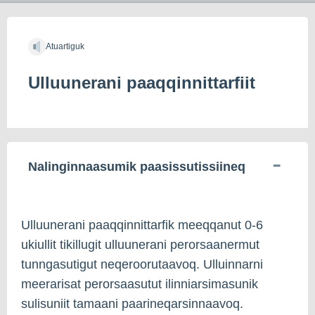
Atuartiguk
Ulluunerani paaqqinnittarfiit
Nalinginnaasumik paasissutissiineq
Ulluunerani paaqqinnittarfik meeqqanut 0-6
ukiullit tikillugit ulluunerani perorsaanermut
tunngasutigut neqeroorutaavoq. Ulluinnarni
meerarisat perorsaasutut ilinniarsimasunik
sulisuniit tamaani paarineqarsinnaavoq.