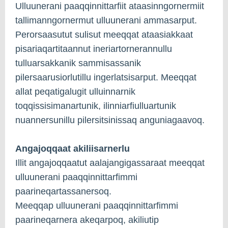
Ulluunerani paaqqinnittarfiit ataasinngornermiit
tallimanngornermut ulluunerani ammasarput.
Perorsaasutut sulisut meeqqat ataasiakkaat
pisariaqartitaannut ineriartornerannullu
tulluarsakkanik sammisassanik
pilersaarusiorlutillu ingerlatsisarput. Meeqqat
allat peqatigalugit ulluinnarnik
toqqissisimanartunik, ilinniarfiulluartunik
nuannersunillu pilersitsinissaq anguniagaavoq.
Angajoqqaat akiliisarnerlu
Illit angajoqqaatut aalajangigassaraat meeqqat
ulluunerani paaqqinnittarfimmi
paarineqartassanersoq.
Meeqqap ulluunerani paaqqinnittarfimmi
paarineqarnera akeqarpoq, akiliutip