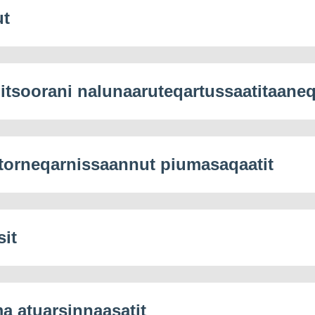
ut
itsoorani nalunaaruteqartussaatitaane
 atorneqarnissaannut piumasaqaatit
sit
 atuarsinnaasatit