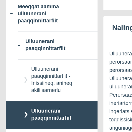
Meeqqat aamma
Qitornavissiartaarneq
ulluunerani
paaqqinnittarfiit
Nalin
Erninermi ullormusianik
qinnuteqarit
Ulluunerani
paaqqinnittarfiit
Ulluuneran
Naartunermi, erninermi
perorsaan
meeravissiartaarnermilu
sulinngiffeqartarneq
Ulluunerani
perorsaas
paaqqinnittarfiit -
Ulluunera
Inissiineq, anineq
ulluuner
akiliisarnerlu
Perorsaas
ineriarto
Ulluunerani
ingerlatsi
paaqqinnittarfiit
toqqissisi
anguniag