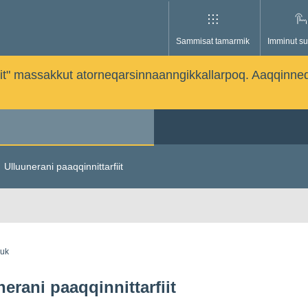
Sammisat tamarmik
Imminut su
issutit" massakkut atorneqarsinnaanngikkallarpoq. Aaqqinne
Ulluunerani paaqqinnittarfiit
guk
erani paaqqinnittarfiit