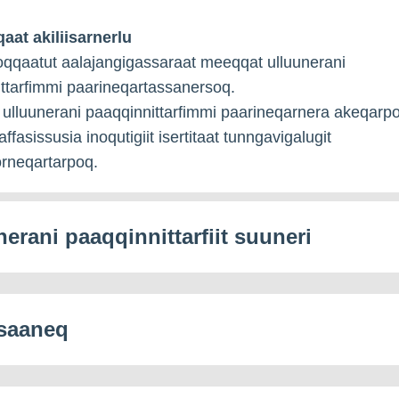
aat akiliisarnerlu
ajoqqaatut aalajangigassaraat meeqqat ulluunerani
ttarfimmi paarineqartassanersoq.
lluunerani paaqqinnittarfimmi paarineqarnera akeqarp
qaffasissusia inoqutigiit isertitaat tunngavigalugit
rneqartarpoq.
nerani paaqqinnittarfiit suuneri
saaneq