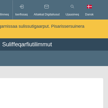
llinneq
Iserfissaq
Allakkat Digitaliusut
Ujaasineq
Dansk
qarnissaa sulissutigaarput. Pisarissersuinera
Suliffeqarfiutilimmut