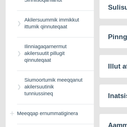
Sinniisoqarfianut
Sulis
Akilersuummik immikkut
ittumik qinnuteqaat
Pinng
Ilinniagaqarnermut
akilersuutit pillugit
qinnuteqaat
Illut
Siumoortumik meeqqanut
akilersuutinik
tunniussineq
Inatsi
Meeqqap ernummatiginera
Aamma