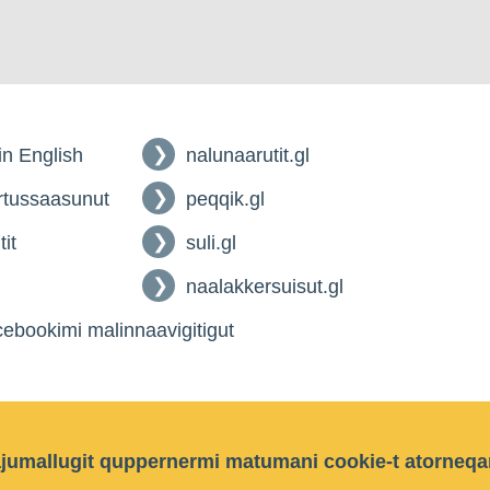
 in English
nalunaarutit.gl
tussaasunut
peqqik.gl
tit
suli.gl
naalakkersuisut.gl
ebookimi malinnaavigitigut
ajumallugit quppernermi matumani cookie-t atorneqa