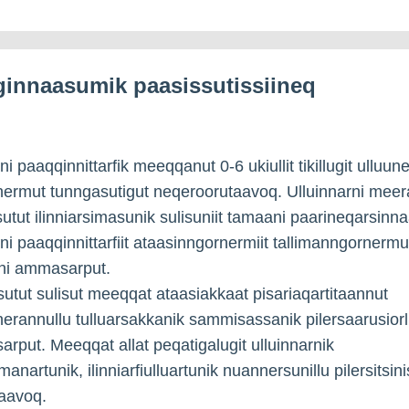
ginnaasumik paasissutissiineq
i paaqqinnittarfik meeqqanut 0-6 ukiullit tikillugit ulluun
ermut tunngasutigut neqeroorutaavoq. Ulluinnarni meera
utut ilinniarsimasunik sulisuniit tamaani paarineqarsinn
ni paaqqinnittarfiit ataasinngornermiit tallimanngornermu
ani ammasarput.
utut sulisut meeqqat ataasiakkaat pisariaqartitaannut
rnerannullu tulluarsakkanik sammisassanik pilersaarusiorlu
sarput. Meeqqat allat peqatigalugit ulluinnarnik
manartunik, ilinniarfiulluartunik nuannersunillu pilersitsin
aavoq.