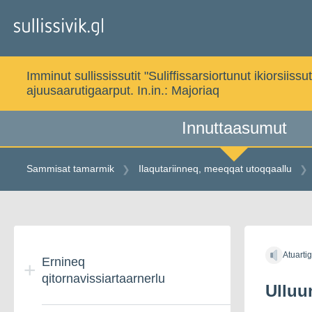
Gå
til
indholdet
Imminut sullississutit "Suliffissarsiortunut ikiorsi
ajuusaarutigaarput. In.in.:
Majoriaq
Innuttaasumut
Sammisat tamarmik
Ilaqutariinneq, meeqqat utoqqaallu
Gå
til
Atuarti
indholdet
Ernineq
qitornavissiartaarnerlu
Ulluun