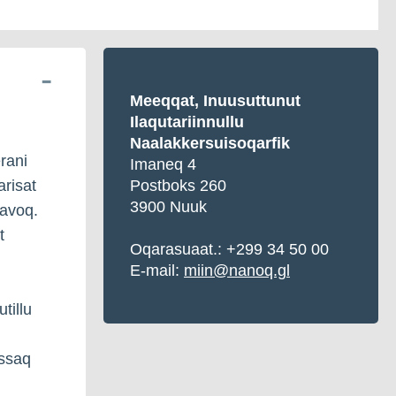
Meeqqat, Inuusuttunut
Ilaqutariinnullu
Naalakkersuisoqarfik
erani
Imaneq 4
risat
Postboks 260
3900 Nuuk
aavoq.
t
Oqarasuaat.: +299 34 50 00
E-mail:
miin@nanoq.gl
tillu
issaq