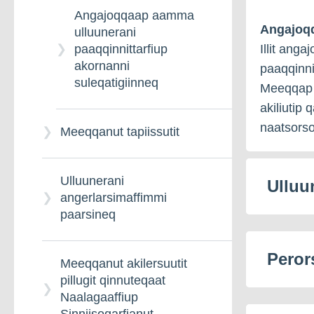
Angajoqqaap aamma
Angajoqq
ulluunerani
Illit ang
paaqqinnittarfiup
akornanni
paaqqinni
suleqatigiinneq
Meeqqap u
akiliutip 
naatsorso
Meeqqanut tapiissutit
Ulluunerani
Ulluu
angerlarsimaffimmi
paarsineq
Peror
Meeqqanut akilersuutit
pillugit qinnuteqaat
Naalagaaffiup