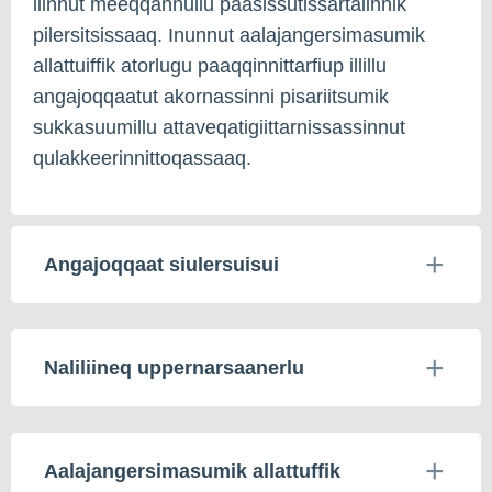
ilinnut meeqqannullu paasissutissartalinnik
pilersitsissaaq. Inunnut aalajangersimasumik
allattuiffik atorlugu paaqqinnittarfiup illillu
angajoqqaatut akornassinni pisariitsumik
sukkasuumillu attaveqatigiittarnissassinnut
qulakkeerinnittoqassaaq.
Angajoqqaat siulersuisui
Naliliineq uppernarsaanerlu
Aalajangersimasumik allattuffik