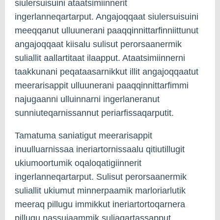
siulersuisuini ataatsimiinnerit
ingerlanneqartarput. Angajoqqaat siulersuisuini
meeqqanut ulluunerani paaqqinnittarfinniittunut
angajoqqaat kiisalu sulisut perorsaanermik
suliallit aallartitaat ilaapput. Ataatsimiinnerni
taakkunani peqataasarnikkut illit angajoqqaatut
meerarisappit ulluunerani paaqqinnittarfimmi
najugaanni ulluinnarni ingerlaneranut
sunniuteqarnissannut periarfissaqarputit.
Tamatuma saniatigut meerarisappit
inuulluarnissaa ineriartornissaalu qitiutillugit
ukiumoortumik oqaloqatigiinnerit
ingerlanneqartarput. Sulisut perorsaanermik
suliallit ukiumut minnerpaamik marloriarlutik
meeraq pillugu immikkut ineriartortoqarnera
pillugu nassuiaammik suliaqartassapput.