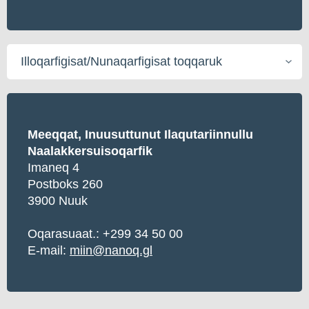
Illoqarfigisat/Nunaqarfigisat
toqqaruk
Meeqqat, Inuusuttunut Ilaqutariinnullu
Naalakkersuisoqarfik
Imaneq 4
Postboks 260
3900 Nuuk
Oqarasuaat.: +299 34 50 00
E-mail:
miin@nanoq.gl