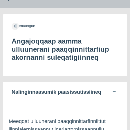
indholdet
Atuartiguk
Angajoqqaap aamma
ulluunerani paaqqinnittarfiup
akornanni suleqatigiinneq
Nalinginnaasumik paasissutissiineq
Meeqqat ulluunerani paaqqinnittarfinniittut
ilinnialernissaannut ineriartornissaannullu