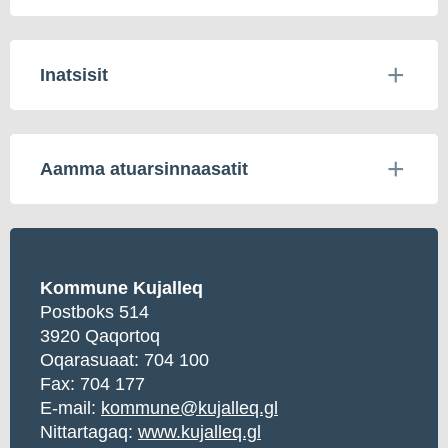
Inatsisit
Aamma atuarsinnaasatit
Kommune Kujalleq
Postboks 514
3920 Qaqortoq
Oqarasuaat:
704 100
Fax: 704 177
E-mail:
kommune@kujalleq.gl
Nittartagaq:
www.kujalleq.gl