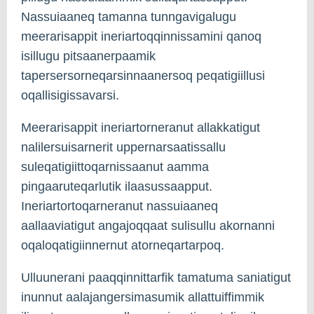
Nassuiaaneq tamanna tunngavigalugu
meerarisappit ineriartoqqinnissamini qanoq
isillugu pitsaanerpaamik
tapersersorneqarsinnaanersoq peqatigiillusi
oqallisigissavarsi.
Meerarisappit ineriartorneranut allakkatigut
nalilersuisarnerit uppernarsaatissallu
suleqatigiittoqarnissaanut aamma
pingaaruteqarlutik ilaasussaapput.
Ineriartortoqarneranut nassuiaaneq
aallaaviatigut angajoqqaat sulisullu akornanni
oqaloqatigiinnernut atorneqartarpoq.
Ulluunerani paaqqinnittarfik tamatuma saniatigut
inunnut aalajangersimasumik allattuiffimmik