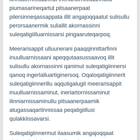
piumasarineqartut pitsaanerpaat
pilersinneqassappata illit angajoqqaatut sulisullu
perorsaanermik suliallit akornassinni
suleqatigiilluarnissarsi pingaaruteqarpoq.
Meerarisappit ulluunerani paaqqinnittarfinni
inuulluarnissaani apeqqutaasussaavoq illit
sulisullu akornassinni qanimut suleqatigiinnersi
qanoq ingerlalluartiginersoq. Oqaloqatigiinnerit
suleqatigiinnerillu aqqutigalugit meerarisappit
inuulluarnissaminut, ineriartornissaminut
ilinniarnissaminullu pitsaanerpaamik
atugassaqartinnissaa peqatigiillusi
qulakkiissavarsi.
Suleqatigiinnermut ilaasumik angajoqqaat