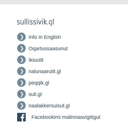
Info in English
Oqartussaasunut
Ikiuutit
nalunaarutit.gl
peqqik.gl
suli.gl
naalakkersuisut.gl
Facebookimi malinnaavigitigut