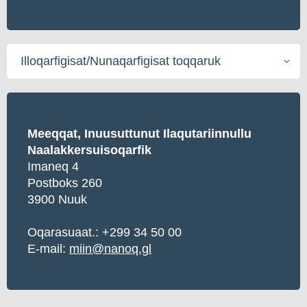
Illoqarfigisat/Nunaqarfigisat
toqqaruk
Meeqqat, Inuusuttunut Ilaqutariinnullu
Naalakkersuisoqarfik
Imaneq 4
Postboks 260
3900 Nuuk
Oqarasuaat.: +299 34 50 00
E-mail:
miin@nanoq.gl