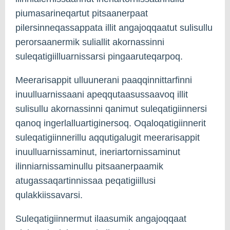
piumasarineqartut pitsaanerpaat
pilersinneqassappata illit angajoqqaatut sulisullu
perorsaanermik suliallit akornassinni
suleqatigiilluarnissarsi pingaaruteqarpoq.
Meerarisappit ulluunerani paaqqinnittarfinni
inuulluarnissaani apeqqutaasussaavoq illit
sulisullu akornassinni qanimut suleqatigiinnersi
qanoq ingerlalluartiginersoq. Oqaloqatigiinnerit
suleqatigiinnerillu aqqutigalugit meerarisappit
inuulluarnissaminut, ineriartornissaminut
ilinniarnissaminullu pitsaanerpaamik
atugassaqartinnissaa peqatigiillusi
qulakkiissavarsi.
Suleqatigiinnermut ilaasumik angajoqqaat