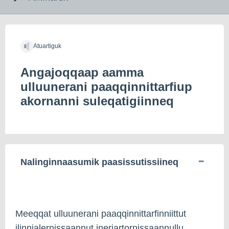
indholdet
Atuartiguk
Angajoqqaap aamma
ulluunerani paaqqinnittarfiup
akornanni suleqatigiinneq
Nalinginnaasumik paasissutissiineq
Meeqqat ulluunerani paaqqinnittarfinniittut
ilinnialernissaannut ineriartornissaannullu