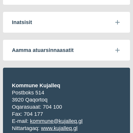
Inatsisit
Aamma atuarsinnaasatit
Kommune Kujalleq
Postboks 514
3920 Qaqortoq
Oqarasuaat:
704 100
Fax: 704 177
E-mail:
kommune@kujalleq.gl
Nittartagaq:
www.kujalleq.gl