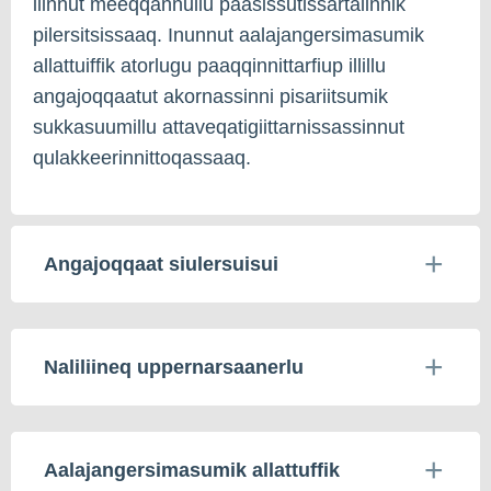
ilinnut meeqqannullu paasissutissartalinnik
pilersitsissaaq. Inunnut aalajangersimasumik
allattuiffik atorlugu paaqqinnittarfiup illillu
angajoqqaatut akornassinni pisariitsumik
sukkasuumillu attaveqatigiittarnissassinnut
qulakkeerinnittoqassaaq.
Angajoqqaat siulersuisui
Naliliineq uppernarsaanerlu
Aalajangersimasumik allattuffik