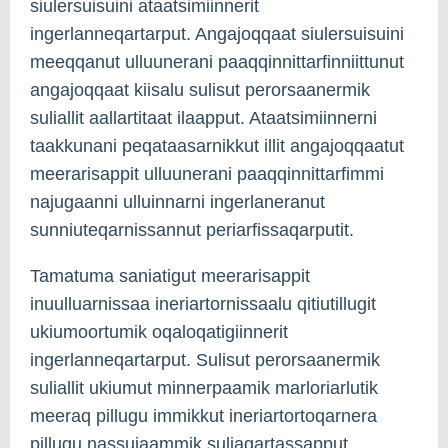
siulersuisuini ataatsimiinnerit
ingerlanneqartarput. Angajoqqaat siulersuisuini
meeqqanut ulluunerani paaqqinnittarfinniittunut
angajoqqaat kiisalu sulisut perorsaanermik
suliallit aallartitaat ilaapput. Ataatsimiinnerni
taakkunani peqataasarnikkut illit angajoqqaatut
meerarisappit ulluunerani paaqqinnittarfimmi
najugaanni ulluinnarni ingerlaneranut
sunniuteqarnissannut periarfissaqarputit.
Tamatuma saniatigut meerarisappit
inuulluarnissaa ineriartornissaalu qitiutillugit
ukiumoortumik oqaloqatigiinnerit
ingerlanneqartarput. Sulisut perorsaanermik
suliallit ukiumut minnerpaamik marloriarlutik
meeraq pillugu immikkut ineriartortoqarnera
pillugu nassuiaammik suliaqartassapput.