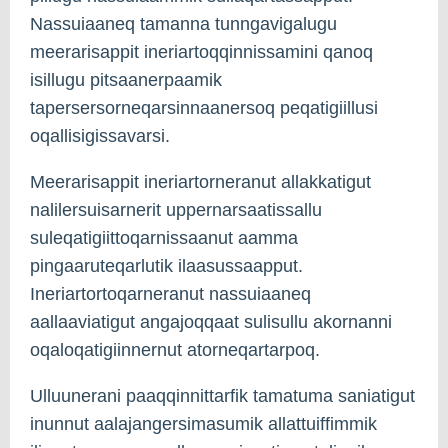
Nassuiaaneq tamanna tunngavigalugu
meerarisappit ineriartoqqinnissamini qanoq
isillugu pitsaanerpaamik
tapersersorneqarsinnaanersoq peqatigiillusi
oqallisigissavarsi.
Meerarisappit ineriartorneranut allakkatigut
nalilersuisarnerit uppernarsaatissallu
suleqatigiittoqarnissaanut aamma
pingaaruteqarlutik ilaasussaapput.
Ineriartortoqarneranut nassuiaaneq
aallaaviatigut angajoqqaat sulisullu akornanni
oqaloqatigiinnernut atorneqartarpoq.
Ulluunerani paaqqinnittarfik tamatuma saniatigut
inunnut aalajangersimasumik allattuiffimmik