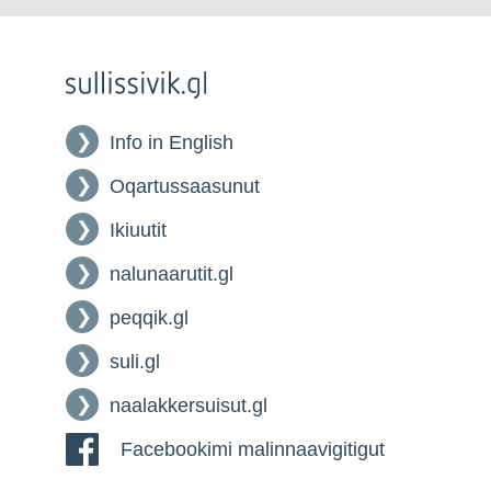
Info in English
Oqartussaasunut
Ikiuutit
nalunaarutit.gl
peqqik.gl
suli.gl
naalakkersuisut.gl
Facebookimi malinnaavigitigut