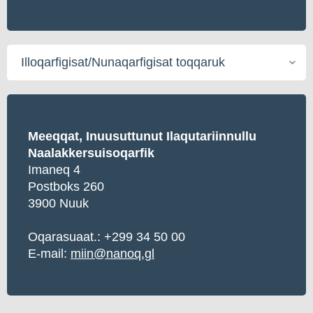
Illoqarfigisat/Nunaqarfigisat
toqqaruk
Meeqqat, Inuusuttunut Ilaqutariinnullu
Naalakkersuisoqarfik
Imaneq 4
Postboks 260
3900 Nuuk
Oqarasuaat.: +299 34 50 00
E-mail:
miin@nanoq.gl