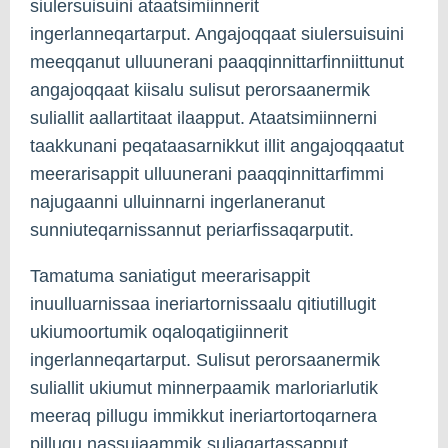
siulersuisuini ataatsimiinnerit
ingerlanneqartarput. Angajoqqaat siulersuisuini
meeqqanut ulluunerani paaqqinnittarfinniittunut
angajoqqaat kiisalu sulisut perorsaanermik
suliallit aallartitaat ilaapput. Ataatsimiinnerni
taakkunani peqataasarnikkut illit angajoqqaatut
meerarisappit ulluunerani paaqqinnittarfimmi
najugaanni ulluinnarni ingerlaneranut
sunniuteqarnissannut periarfissaqarputit.
Tamatuma saniatigut meerarisappit
inuulluarnissaa ineriartornissaalu qitiutillugit
ukiumoortumik oqaloqatigiinnerit
ingerlanneqartarput. Sulisut perorsaanermik
suliallit ukiumut minnerpaamik marloriarlutik
meeraq pillugu immikkut ineriartortoqarnera
pillugu nassuiaammik suliaqartassapput.