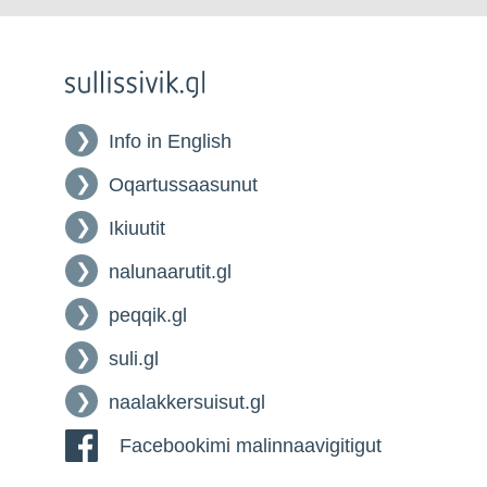
Info in English
Oqartussaasunut
Ikiuutit
nalunaarutit.gl
peqqik.gl
suli.gl
naalakkersuisut.gl
Facebookimi malinnaavigitigut