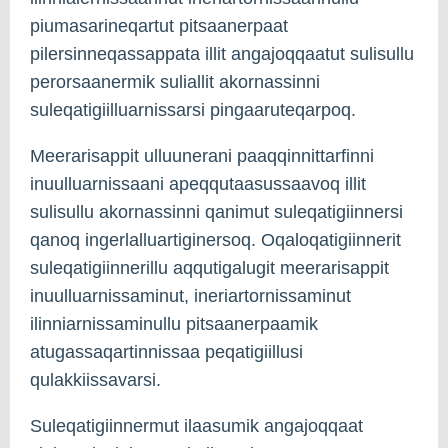
piumasarineqartut pitsaanerpaat
pilersinneqassappata illit angajoqqaatut sulisullu
perorsaanermik suliallit akornassinni
suleqatigiilluarnissarsi pingaaruteqarpoq.
Meerarisappit ulluunerani paaqqinnittarfinni
inuulluarnissaani apeqqutaasussaavoq illit
sulisullu akornassinni qanimut suleqatigiinnersi
qanoq ingerlalluartiginersoq. Oqaloqatigiinnerit
suleqatigiinnerillu aqqutigalugit meerarisappit
inuulluarnissaminut, ineriartornissaminut
ilinniarnissaminullu pitsaanerpaamik
atugassaqartinnissaa peqatigiillusi
qulakkiissavarsi.
Suleqatigiinnermut ilaasumik angajoqqaat