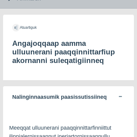
indholdet
Atuartiguk
Angajoqqaap aamma
ulluunerani paaqqinnittarfiup
akornanni suleqatigiinneq
Nalinginnaasumik paasissutissiineq
Meeqqat ulluunerani paaqqinnittarfinniittut
ilinnialernissaannut ineriartornissaannullu