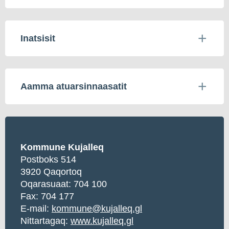
Inatsisit
Aamma atuarsinnaasatit
Kommune Kujalleq
Postboks 514
3920 Qaqortoq
Oqarasuaat:
704 100
Fax: 704 177
E-mail:
kommune@kujalleq.gl
Nittartagaq:
www.kujalleq.gl