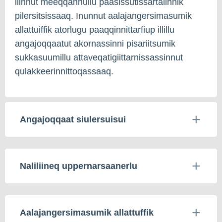
ilinnut meeqqannullu paasissutissartalinnik
pilersitsissaaq. Inunnut aalajangersimasumik
allattuiffik atorlugu paaqqinnittarfiup illillu
angajoqqaatut akornassinni pisariitsumik
sukkasuumillu attaveqatigiittarnissassinnut
qulakkeerinnittoqassaaq.
Angajoqqaat siulersuisui
Naliliineq uppernarsaanerlu
Aalajangersimasumik allattuffik