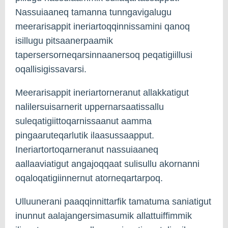
Nassuiaaneq tamanna tunngavigalugu
meerarisappit ineriartoqqinnissamini qanoq
isillugu pitsaanerpaamik
tapersersorneqarsinnaanersoq peqatigiillusi
oqallisigissavarsi.
Meerarisappit ineriartorneranut allakkatigut
nalilersuisarnerit uppernarsaatissallu
suleqatigiittoqarnissaanut aamma
pingaaruteqarlutik ilaasussaapput.
Ineriartortoqarneranut nassuiaaneq
aallaaviatigut angajoqqaat sulisullu akornanni
oqaloqatigiinnernut atorneqartarpoq.
Ulluunerani paaqqinnittarfik tamatuma saniatigut
inunnut aalajangersimasumik allattuiffimmik