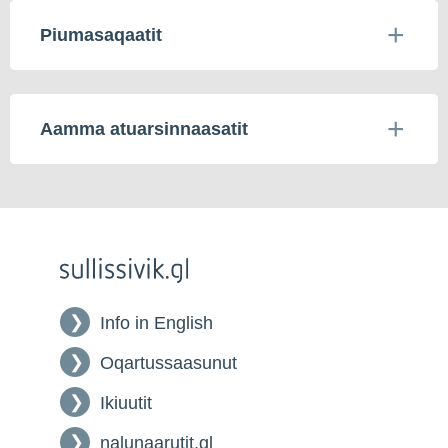
Piumasaqaatit
Aamma atuarsinnaasatit
Info in English
Oqartussaasunut
Ikiuutit
nalunaarutit.gl