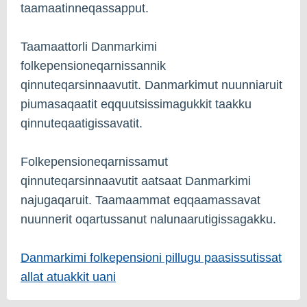
taamaatinneqassapput.
Taamaattorli Danmarkimi
folkepensioneqarnissannik
qinnuteqarsinnaavutit. Danmarkimut nuunniaruit
piumasaqaatit eqquutsissimagukkit taakku
qinnuteqaatigissavatit.
Folkepensioneqarnissamut
qinnuteqarsinnaavutit aatsaat Danmarkimi
najugaqaruit. Taamaammat eqqaamassavat
nuunnerit oqartussanut nalunaarutigissagakku.
Danmarkimi folkepensioni pillugu paasissutissat
allat atuakkit uani