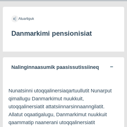
Atuartiguk
Danmarkimi pensionisiat
Nalinginnaasumik paasissutissiineq
Nunatsinni utoqqalinersiaqartuullutit Nunarput
qimallugu Danmarkimut nuukkuit,
utoqqalinersiatit attatsiinnarsinnaanngilatit.
Allatut oqaatigalugu, Danmarkimut nuukkuit
qaammatip naanerani utoqqalinersiatit