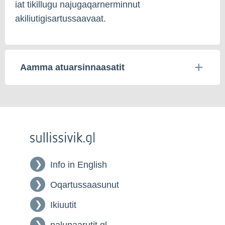
iat tikillugu najugaqarnerminnut
akiliutigisartussaavaat.
Aamma atuarsinnaasatit
Info in English
Oqartussaasunut
Ikiuutit