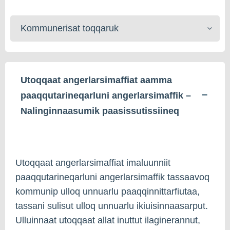
Kommunerisat
toqqaruk
Utoqqaat angerlarsimaffiat aamma
paaqqutarineqarluni angerlarsimaffik –
Nalinginnaasumik paasissutissiineq
Utoqqaat angerlarsimaffiat imaluunniit
paaqqutarineqarluni angerlarsimaffik tassaavoq
kommunip ulloq unnuarlu paaqqinnittarfiutaa,
tassani sulisut ulloq unnuarlu ikiuisinnaasarput.
Ulluinnaat utoqqaat allat inuttut ilaginerannut,