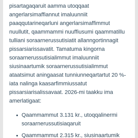
pisartagaqaruit aamma utoqqaat
angerlarsimaffiannut imaluunniit
paaqqutarineqarluni angerlarsimaffimmut
nuullutit, qaammammi nuuffiusumi qaammatillu
tulliani soraarnerussutisiatit allanngortinnagit
pissarsiarissavatit. Tamatuma kingorna
soraarnerussutisialimmut imaluunniit
siusinaartumik soraarnerussutisialimmut
ataatsimut aningaasat tunniunneqartartut 20 %-
iata nalinga kaasarfimmiussatut
pissarsiarisalissavaat. 2026-mi taakku ima
amerlatigaat:
Qaammammut 3.131 kr., utoqqalinermi
soraarnerussutisiaqaruit
Qaammammut 2.315 kr., siusinaartumik