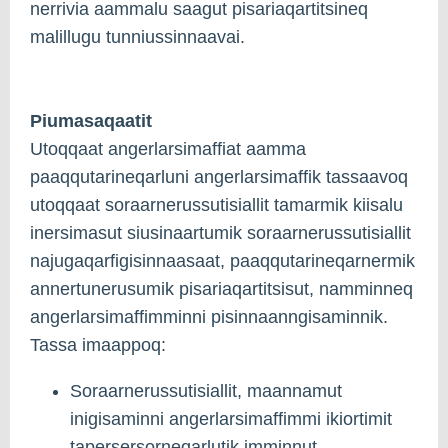
nerrivia aammalu saagut pisariaqartitsineq
malillugu tunniussinnaavai.
Piumasaqaatit
Utoqqaat angerlarsimaffiat aamma
paaqqutarineqarluni angerlarsimaffik tassaavoq
utoqqaat soraarnerussutisiallit tamarmik kiisalu
inersimasut siusinaartumik soraarnerussutisiallit
najugaqarfigisinnaasaat, paaqqutarineqarnermik
annertunerusumik pisariaqartitsisut, namminneq
angerlarsimaffimminni pisinnaanngisaminnik.
Tassa imaappoq:
Soraarnerussutisiallit, maannamut
inigisaminni angerlarsimaffimmi ikiortimit
tapersersorneqarlutik imminnut