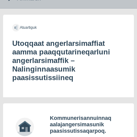
indholdet
Atuartiguk
Utoqqaat angerlarsimaffiat
aamma paaqqutarineqarluni
angerlarsimaffik –
Nalinginnaasumik
paasissutissiineq
Kommunerisannuinnaq
aalajangersimasunik
paasissutissaqarpoq.