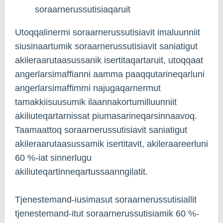
soraarnerussutisiaqaruit
Utoqqalinermi soraarnerussutisiavit imaluunniit
siusinaartumik soraarnerussutisiavit saniatigut
akileraarutaasussanik isertitaqartaruit, utoqqaat
angerlarsimaffianni aamma paaqqutarineqarluni
angerlarsimaffimmi najugaqarnermut
tamakkiisuusumik ilaannakortumilluunniit
akiliuteqartarnissat piumasarineqarsinnaavoq.
Taamaattoq soraarnerussutisiavit saniatigut
akileraarutaasussamik isertitavit, akileraareerluni
60 %-iat sinnerlugu
akiliuteqartinneqartussaanngilatit.
Tjenestemand-iusimasut soraarnerussutisiallit
tjenestemand-itut soraarnerussutisiamik 60 %-