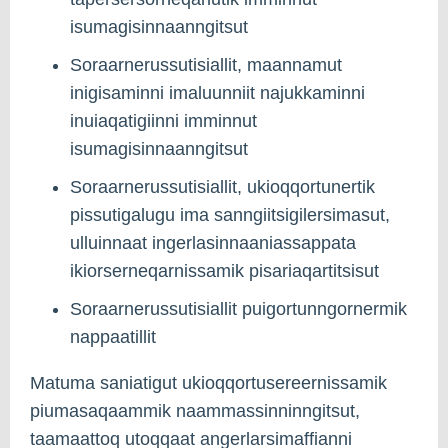
isumagisinnaanngitsut
Soraarnerussutisiallit, maannamut
inigisaminni imaluunniit najukkaminni
inuiaqatigiinni imminnut
isumagisinnaanngitsut
Soraarnerussutisiallit, ukioqqortunertik
pissutigalugu ima sanngiitsigilersimasut,
ulluinnaat ingerlasinnaaniassappata
ikiorserneqarnissamik pisariaqartitsisut
Soraarnerussutisiallit puigortunngornermik
nappaatillit
Matuma saniatigut ukioqqortusereernissamik
piumasaqaammik naammassinninngitsut,
taamaattoq utoqqaat angerlarsimaffianni