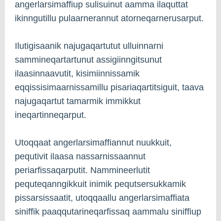
angerlarsimaffiup sulisuinut aamma ilaquttat
ikinngutillu pulaarnerannut atorneqarnerusarput.
Ilutigisaanik najugaqartutut ulluinnarni
sammineqartartunut assigiinngitsunut
ilaasinnaavutit, kisimiinnissamik
eqqissisimaarnissamillu pisariaqartitsiguit, taava
najugaqartut tamarmik immikkut
ineqartinneqarput.
Utoqqaat angerlarsimaffiannut nuukkuit,
pequtivit ilaasa nassarnissaannut
periarfissaqarputit. Nammineerlutit
pequteqanngikkuit inimik pequtsersukkamik
pissarsissaatit, utoqqaallu angerlarsimaffiata
siniffik paaqqutarineqarfissaq aammalu siniffiup