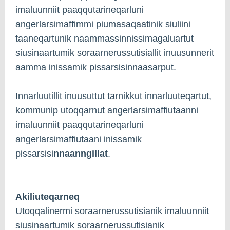
imaluunniit paaqqutarineqarluni
angerlarsimaffimmi piumasaqaatinik siuliini
taaneqartunik naammassinnissimagaluartut
siusinaartumik soraarnerussutisiallit inuusunnerit
aamma inissamik pissarsisinnaasarput.
Innarluutillit inuusuttut tarnikkut innarluuteqartut,
kommunip utoqqarnut angerlarsimaffiutaanni
imaluunniit paaqqutarineqarluni
angerlarsimaffiutaani inissamik
pissarsisi
nnaanngillat
.
Akiliuteqarneq
Utoqqalinermi soraarnerussutisianik imaluunniit
siusinaartumik soraarnerussutisianik