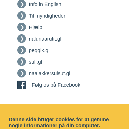
Info in English
Til myndigheder
Hjælp
nalunaarutit.gl
peqqik.gl
suli.gl
naalakkersuisut.gl
Følg os på Facebook
Denne side bruger cookies for at gemme
nogle informationer på din computer.