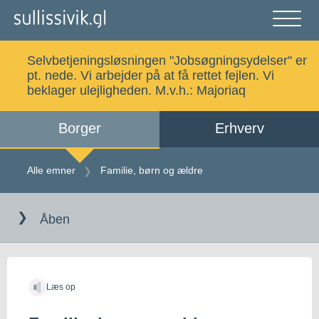
Gå
til
indholdet
Åben
og
Selvbetjeningsløsningen "Jobsøgningsydelser" er
luk
Søg
pt. nede. Vi arbejder på at få rettet fejlen. Vi
menu
beklager ulejligheden. M.v.h.:
Majoriaq
Borger
Erhverv
Alle emner
Selvbetjening
Alle emner
Familie, børn og ældre
Gå
Log ind
Digital Post
til
Åben
indholdet
Kalaallisut
Læs op