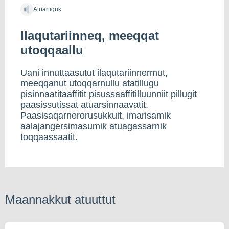
Atuartiguk
Ilaqutariinneq, meeqqat
utoqqaallu
Uani innuttaasutut ilaqutariinnermut,
meeqqanut utoqqarnullu atatillugu
pisinnaatitaaffitit pisussaaffitilluunniit pillugit
paasissutissat atuarsinnaavatit.
Paasisaqarnerorusukkuit, imarisamik
aalajangersimasumik atuagassarnik
toqqaassaatit.
Maannakkut atuuttut