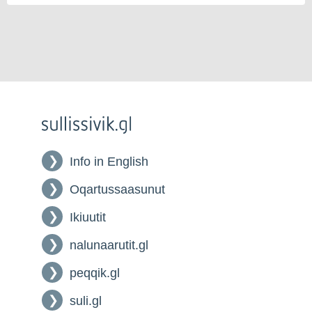
Info in English
Oqartussaasunut
Ikiuutit
nalunaarutit.gl
peqqik.gl
suli.gl