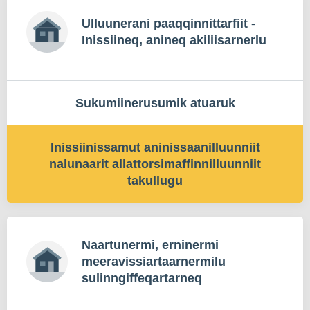
Ulluunerani paaqqinnittarfiit -
Inissiineq, anineq akiliisarnerlu
Sukumiinerusumik atuaruk
Inissiinissamut aninissaanilluunniit
nalunaarit allattorsimaffinnilluunniit
takullugu
Naartunermi, erninermi
meeravissiartaarnermilu
sulinngiffeqartarneq