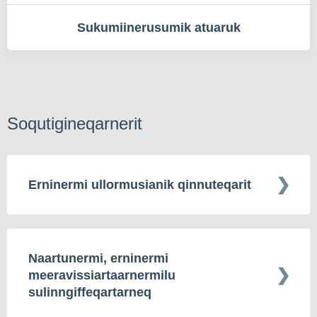
Sukumiinerusumik atuaruk
Soqutigineqarnerit
Erninermi ullormusianik qinnuteqarit
Naartunermi, erninermi
meeravissiartaarnermilu
sulinngiffeqartarneq