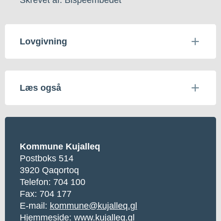
Lovgivning
Læs også
Kommune Kujalleq
Postboks 514
3920 Qaqortoq
Telefon:
704 100
Fax: 704 177
E-mail:
kommune@kujalleq.gl
Hjemmeside:
www.kujalleq.gl