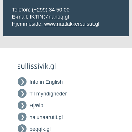
Telefon: (+299) 34 50 00
E-mail:
IKTIN@nanoq.gl
Hjemmeside:
www.naalakkersuisut.gl
Info in English
Til myndigheder
Hjælp
nalunaarutit.gl
peqqik.gl