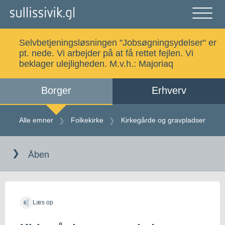
Gå
til
indholdet
Åben
og
Selvbetjeningsløsningen "Jobsøgningsydelser" er
luk
Søg
pt. nede. Vi arbejder på at få rettet fejlen. Vi
menu
beklager ulejligheden. M.v.h.:
Majoriaq
Borger
Erhverv
Alle emner
Selvbetjening
Alle emner
Folkekirke
Kirkegårde og gravpladser
Gå
Log ind
Digital Post
til
Åben
indholdet
Kalaallisut
Læs op