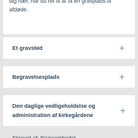
dig nær, har du ret til at få en gravplads til
afdøde.
Et gravsted
Begravelsesplads
Den daglige vedligeholdelse og
administration af kirkegårdene
Skrevet af: Bispeembedet