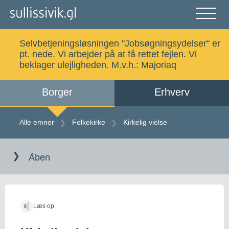
Gå
til
indholdet
Åben
og
Selvbetjeningsløsningen "Jobsøgningsydelser" er
luk
Søg
pt. nede. Vi arbejder på at få rettet fejlen. Vi
menu
beklager ulejligheden. M.v.h.:
Majoriaq
Borger
Erhverv
Alle emner
Selvbetjening
Alle emner
Folkekirke
Kirkelig vielse
Gå
Log ind
Digital Post
til
Åben
indholdet
Kalaallisut
Læs op