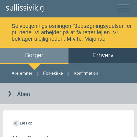
Gå
til
indholdet
Åben
og
Selvbetjeningsløsningen "Jobsøgningsydelser" er
luk
Søg
pt. nede. Vi arbejder på at få rettet fejlen. Vi
menu
beklager ulejligheden. M.v.h.:
Majoriaq
Borger
Erhverv
Alle emner
Selvbetjening
Alle emner
Folkekirke
Konfirmation
Gå
Log ind
Digital Post
til
Åben
indholdet
Kalaallisut
Læs op