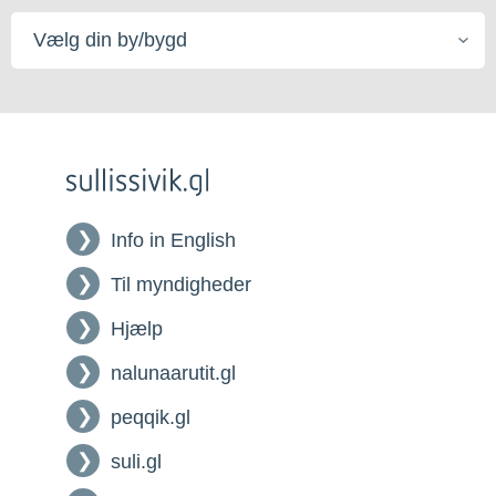
Vælg
din
by/bygd
Info in English
Til myndigheder
Hjælp
nalunaarutit.gl
peqqik.gl
suli.gl