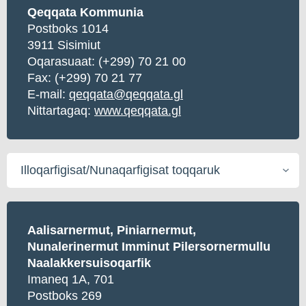
Qeqqata Kommunia
Postboks 1014
3911 Sisimiut
Oqarasuaat:
(+299) 70 21 00
Fax: (+299) 70 21 77
E-mail:
qeqqata@qeqqata.gl
Nittartagaq:
www.qeqqata.gl
Illoqarfigisat/Nunaqarfigisat
toqqaruk
Aalisarnermut, Piniarnermut,
Nunalerinermut Imminut Pilersornermullu
Naalakkersuisoqarfik
Imaneq 1A, 701
Postboks 269