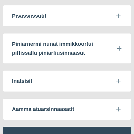
Pisassiissutit
Piniarnermi nunat immikkoortui
piffissallu piniarfiusinnaasut
Inatsisit
Aamma atuarsinnaasatit