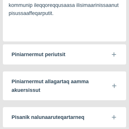
kommunip ileqqoreqqusaasa ilisimaarinissaanut
pisussaaffeqarputit.
Piniarnermut periutsit
Piniarnermut allagartaq aamma
akuersissut
Pisanik nalunaaruteqartarneq