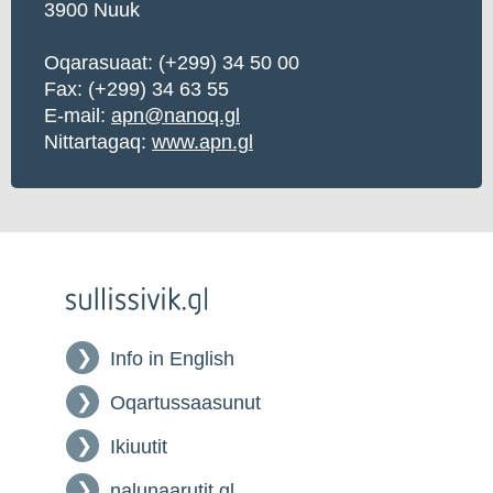
3900 Nuuk
Oqarasuaat: (+299) 34 50 00
Fax: (+299) 34 63 55
E-mail:
apn@nanoq.gl
Nittartagaq:
www.apn.gl
Info in English
Oqartussaasunut
Ikiuutit
nalunaarutit.gl