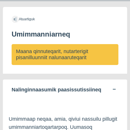
Atuartiguk
Umimmanniarneq
Maana qinnuteqarit, nutarterigit
pisanilluunniit nalunaaruteqarit
Nalinginnaasumik paasissutissiineq
Umimmaap neqaa, amia, qiviui nassuilu pillugit
umimmanniartoqartarpoq. Uumasoq