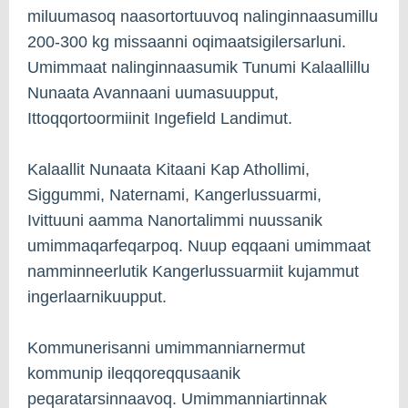
miluumasoq naasortortuuvoq nalinginnaasumillu
200-300 kg missaanni oqimaatsigilersarluni.
Umimmaat nalinginnaasumik Tunumi Kalaallillu
Nunaata Avannaani uumasuupput,
Ittoqqortoormiinit Ingefield Landimut.
Kalaallit Nunaata Kitaani Kap Athollimi,
Siggummi, Naternami, Kangerlussuarmi,
Ivittuuni aamma Nanortalimmi nuussanik
umimmaqarfeqarpoq. Nuup eqqaani umimmaat
namminneerlutik Kangerlussuarmiit kujammut
ingerlaarnikuupput.
Kommunerisanni umimmanniarnermut
kommunip ileqqoreqqusaanik
peqaratarsinnaavoq. Umimmanniartinnak