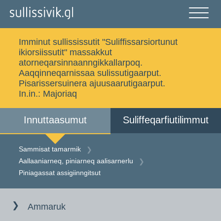
Gå
til
indholdet
Åben
og
Imminut sullississutit "Suliffissarsiortunut
luk
Ujaasigit
ikiorsiissutit" massakkut
menu
atorneqarsinnaanngikkallarpoq.
Aaqqinneqarnissaa sulissutigaarput.
Pisarissersuinera ajuusaarutigaarput.
In.in.:
Majoriaq
Sammisat tamarmik
Imminut sullinneq
Innuttaasumut
Suliffeqarfiutilimmut
Iserfissaq
Allakkat Digitaliusut
Sammisat tamarmik
Aallaaniarneq, piniarneq aalisarnerlu
Piniagassat assigiinngitsut
Dansk
Gå
til
Ammaruk
indholdet