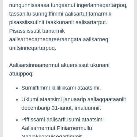
nungunnissaasa tungaanut ingerlanneqartarpoq,
tassanilu sunngiffimmi aalisartut tamarmik
pisassiissutinit taakkunanit aalisartarput.
Pisassiissutit tamarmik
aalisarneqarneqareeraangata aalisarneq
unitsinneqartarpoq.
Aalisarsinnaanermut akuersissut ukunani
atuuppoq:
Sumiiffimmi killilikkami ataatsimi,
Ukiumi ataatsimi januaarip aallaqqaataaniit
decembarip 31-ianut, imaluunniit
Piffissami aalisarfiusumi ataatsimi
Aalisarnermut Piniarnermullu
Naalakkersuisoqarfimmit