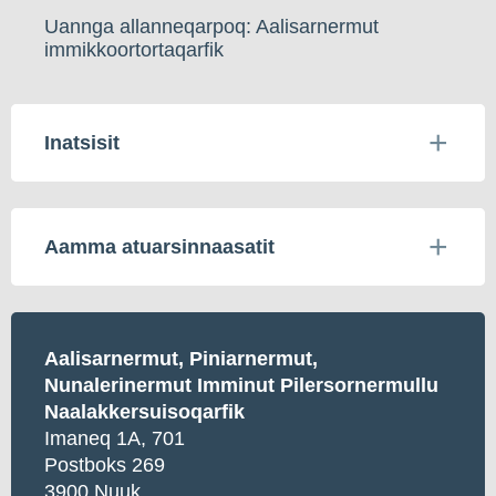
Uannga allanneqarpoq: Aalisarnermut
immikkoortortaqarfik
Inatsisit
Aamma atuarsinnaasatit
Aalisarnermut, Piniarnermut,
Nunalerinermut Imminut Pilersornermullu
Naalakkersuisoqarfik
Imaneq 1A, 701
Postboks 269
3900 Nuuk