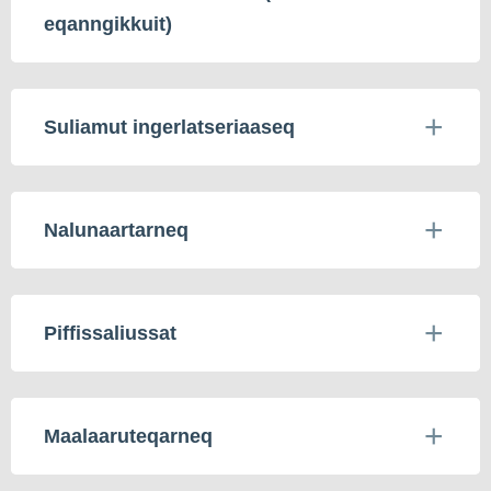
eqanngikkuit)
Suliamut ingerlatseriaaseq
Nalunaartarneq
Piffissaliussat
Maalaaruteqarneq