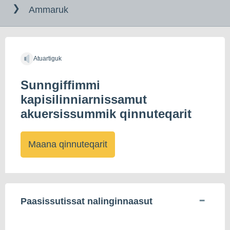
til
Ammaruk
indholdet
Atuartiguk
Sunngiffimmi
kapisilinniarnissamut
akuersissummik qinnuteqarit
Maana qinnuteqarit
Paasissutissat nalinginnaasut