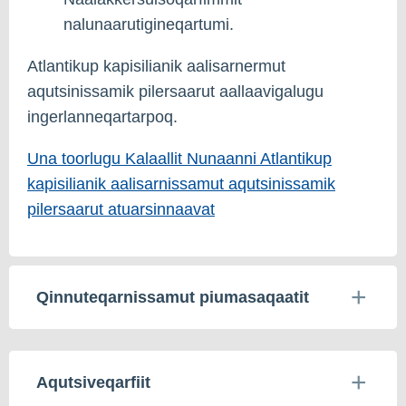
nalunaarutigineqartumi.
Atlantikup kapisilianik aalisarnermut
aqutsinissamik pilersaarut aallaavigalugu
ingerlanneqartarpoq.
Una toorlugu Kalaallit Nunaanni Atlantikup
kapisilianik aalisarnissamut aqutsinissamik
pilersaarut atuarsinnaavat
Qinnuteqarnissamut piumasaqaatit
Aqutsiveqarfiit