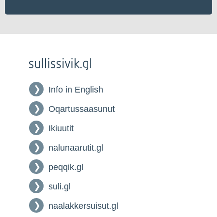
Info in English
Oqartussaasunut
Ikiuutit
nalunaarutit.gl
peqqik.gl
suli.gl
naalakkersuisut.gl