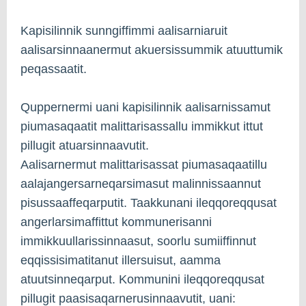
Kapisilinnik sunngiffimmi aalisarniaruit
aalisarsinnaanermut akuersissummik atuuttumik
peqassaatit.
Quppernermi uani kapisilinnik aalisarnissamut
piumasaqaatit malittarisassallu immikkut ittut
pillugit atuarsinnaavutit.
Aalisarnermut malittarisassat piumasaqaatillu
aalajangersarneqarsimasut malinnissaannut
pisussaaffeqarputit. Taakkunani ileqqoreqqusat
angerlarsimaffittut kommunerisanni
immikkuullarissinnaasut, soorlu sumiiffinnut
eqqissisimatitanut illersuisut, aamma
atuutsinneqarput. Kommunini ileqqoreqqusat
pillugit paasisaqarnerusinnaavutit, uani: