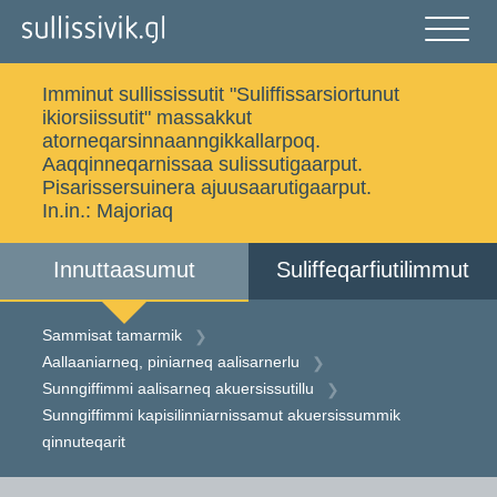
Gå
til
indholdet
Åben
og
Imminut sullississutit "Suliffissarsiortunut
luk
Ujaasigit
ikiorsiissutit" massakkut
menu
atorneqarsinnaanngikkallarpoq.
Aaqqinneqarnissaa sulissutigaarput.
Pisarissersuinera ajuusaarutigaarput.
In.in.:
Majoriaq
Sammisat tamarmik
Imminut sullinneq
Innuttaasumut
Suliffeqarfiutilimmut
Iserfissaq
Allakkat Digitaliusut
Sammisat tamarmik
Aallaaniarneq, piniarneq aalisarnerlu
Sunngiffimmi aalisarneq akuersissutillu
Dansk
Sunngiffimmi kapisilinniarnissamut akuersissummik
qinnuteqarit
Gå