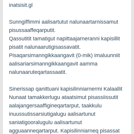
inatsisit.gl
Sunngiffimmi aalisartutut nalunaartarnissamut
pisussaaffeqarputit.
Qassutitit tamatigut napittaajarneranni kapisillit
pisatit nalunaarutigisassavatit.
Pisaqarsimanngikkaangavit (0-mik) imaluunniit
aalisariarsimanngikkaangavit aamma
nalunaaruteqartassaatit.
Sinerissap qanittuani kapisilinniarnermi Kalaallit
Nunaat tamakkerlugu ataatsimut pisassiissutit
aalajangersaaffigineqartarput, taakkulu
inuussutissarsiutigalugu aalisartunut
saniatigooralugulu aalisartunut
agguaanneqartarput. Kapisilinniarneq pisassat