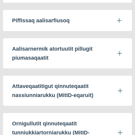
Piffissaq aalisarfiusoq
Aalisarnermik atortuutit pillugit
piumasaqaatit
Attaveqaatitigut qinnuteqaatit
nassiunniarukku (MitID-eqaruit)
Ornigullutit qinnuteqaatit
tunniukkiartorniarukku (MitID-