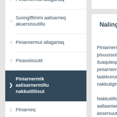
Sunngiffimmi aalisarneq
Nalin
akuersissutillu
Piniarnermut allagartaq
Piniarner
pisuussut
Pisassiissutit
iluaquteq
piniarnerm
taakkunun
Piniarnermik
Pisassiissutit
nakkutigi
aalisarnermillu
nakkutilliisut
Nakkutill
aallaaniar
Piniarneq
assersuuti