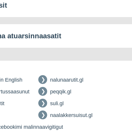
sit
 atuarsinnaasatit
 in English
nalunaarutit.gl
tussaasunut
peqqik.gl
tit
suli.gl
naalakkersuisut.gl
ebookimi malinnaavigitigut