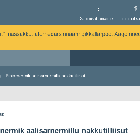
Sammisat tamarmik
Imminut su
issutit" massakkut atorneqarsinnaanngikkallarpoq. Aaqqinne
Piniarnermik aalisarnermillu nakkutilliisut
guk
nermik aalisarnermillu nakkutilliisut