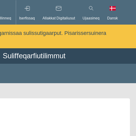
llinneq
Iserfissaq
Allakkat Digitaliusut
Ujaasineq
Dansk
qarnissaa sulissutigaarput. Pisarissersuinera
Suliffeqarfiutilimmut