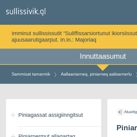
Gå
til
indholdet
Imminut sullississutit "Suliffissarsiortunut ikiorsi
ajuusaarutigaarput. In.in.:
Majoriaq
Innuttaasumut
Sammisat tamarmik
Aallaaniarneq, piniarneq aalisarnerlu
Gå
til
Atuarti
indholdet
Piniagassat assigiinngitsut
Piniar
Piniarnermut allagartaq