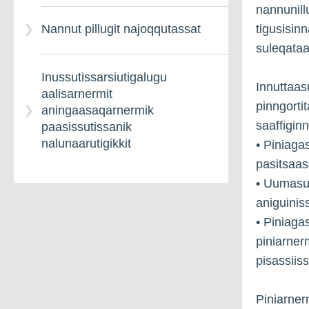
nannunill
tigusisinn
Nannut pillugit najoqqutassat
suleqata
Inussutissarsiutigalugu
Innuttaas
aalisarnermit
pinngortit
aningaasaqarnermik
saaffigin
paasissutissanik
nalunaarutigikkit
• Piniaga
pasitsaas
• Uumasun
aniguinis
• Piniagas
piniarnerm
pisassiiss
Piniarner