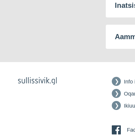
Inatsi
Aamma
Info
Oqar
Ikiuu
Fac