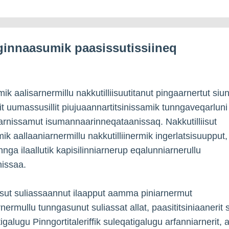
ginnaasumik paasissutissiineq
mik aalisarnermillu nakkutilliisuutitanut pingaarnertut siu
it uumassusillit piujuaannartitsinissamik tunngaveqarluni
arnissamut isumannaarinneqataanissaq. Nakkutilliisut
ik aallaaniarnermillu nakkutilliinermik ingerlatsisuupput,
nga ilaallutik kapisilinniarnerup eqalunniarnerullu
nissaa.
iisut suliassaannut ilaapput aamma piniarnermut
nermullu tunngasunut suliassat allat, paasititsiniaanerit 
galugu Pinngortitaleriffik suleqatigalugu arfanniarnerit, aa