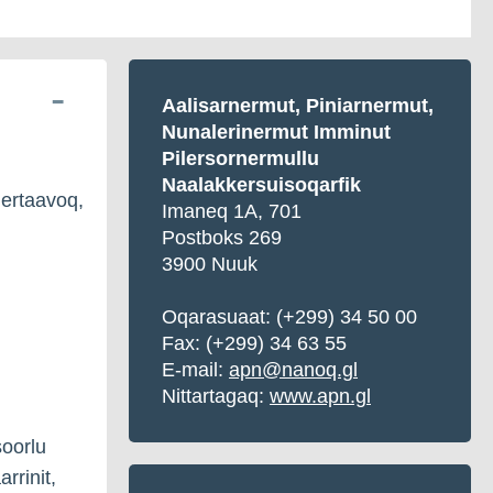
Aalisarnermut, Piniarnermut,
Nunalerinermut Imminut
Pilersornermullu
Naalakkersuisoqarfik
nertaavoq,
Imaneq 1A, 701
Postboks 269
3900 Nuuk
Oqarasuaat: (+299) 34 50 00
Fax: (+299) 34 63 55
E-mail:
apn@nanoq.gl
Nittartagaq:
www.apn.gl
soorlu
rrinit,