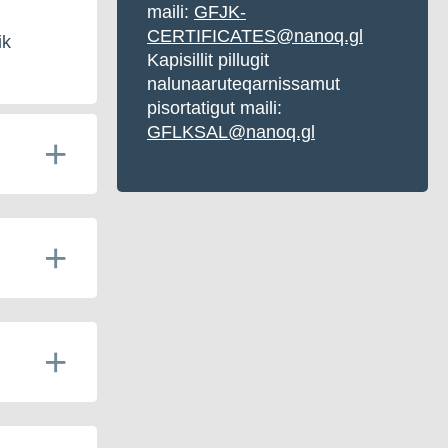
maili:
GFJK-
CERTIFICATES@nanoq.gl
ik
Kapisillit pillugit
nalunaaruteqarnissamut
pisortatigut maili:
GFLKSAL@nanoq.gl