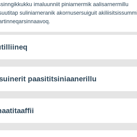
nngikkukku imaluunniit piniarnermik aalisarnermillu
isuutitap suliniarneranik akornusersuiguit akiliisitsissumm
artinneqarsinnaavoq.
tilliineq
rsuinerit paasititsiniaanerillu
aatitaaffii