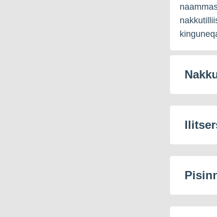
naammassi
nakkutilli
kinguneq
Nakku
Ilitse
Pisinn