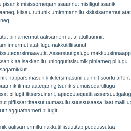
u pisanik misissorneqarnissaannut misiligutissanik
aaneq, kiisalu tuttunik umimmannillu kisitsisarnernut atat
aneq.
utut piniarnermut aalisarnermut allatulluunniit
amiinnermut atatillugu nakkutilliisunut
nissuteqarsinnaavutit. Assersuutigalugu makkuusinnaapp
ssanik aalisakkanillu unioqqutitsisumik piniarneq pillugu
saqarnikkut
ik napparsimasunik ikilersimasunilluunniit soorlu arferit
saannik ilimanaateqanngitsunik siumuisoqartillugu
sat pillugit ilitsersuinerit, apeqquteqaatit assersuutigalu
ut piffissarititaasut uumasullu suussusaasa ilaat malillug
utit agguataarneri pillugit
mik aalisarnermillu nakkutilliisuutitap peqqussutaa