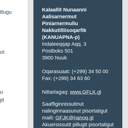
Kalaallit Nunaanni
illugu
Aalisarnermut
Piniarnermullu
Nakkutilliisoqarfik
(KANUAPNA-p)
Indaleeqqap Aqq. 3
Postboks 501
ut:
3900 Nuuk
Oqarasuaat:
(+299) 34 50 00
Fax: (+299) 34 63 60
gu
Nittartagaq:
www.GFLK.gl
it
Saaffiginnissutinut
nalinginnaasunut pisortatigut
maili:
GFJK@nanoq.gl
Akuersissutit pillugit pisortatigut