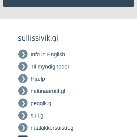
Info in English
Til myndigheder
Hjælp
nalunaarutit.gl
peqqik.gl
suli.gl
naalakkersuisut.gl