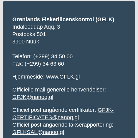
Grønlands Fiskerilicenskontrol (GFLK)
Indaleeqqap Aqq. 3
Postboks 501
3900 Nuuk
Telefon:
(+299) 34 50 00
Fax: (+299) 34 63 60
Hjemmeside:
www.GFLK.gl
Officielle mail generelle henvendelser:
GFJK@nanoq.gl
Officiel post angående certifikater:
GFJK-
CERTIFICATES@nanoq.gl
Officiel post angående lakserapportering:
GFLKSAL@nanoq.gl