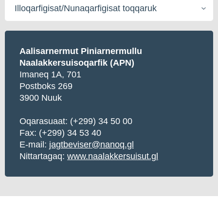
Illoqarfigisat/Nunaqarfigisat
toqqaruk
Aalisarnermut Piniarnermullu
Naalakkersuisoqarfik (APN)
Imaneq 1A, 701
Postboks 269
3900 Nuuk
Oqarasuaat:
(+299) 34 50 00
Fax: (+299) 34 53 40
E-mail:
jagtbeviser@nanoq.gl
Nittartagaq:
www.naalakkersuisut.gl