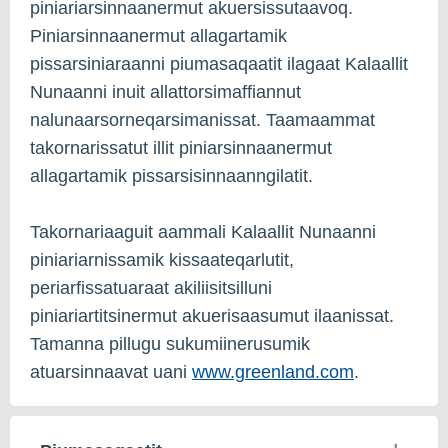
piniariarsinnaanermut akuersissutaavoq.
Piniarsinnaanermut allagartamik
pissarsiniaraanni piumasaqaatit ilagaat Kalaallit
Nunaanni inuit allattorsimaffiannut
nalunaarsorneqarsimanissat. Taamaammat
takornarissatut illit piniarsinnaanermut
allagartamik pissarsisinnaanngilatit.
Takornariaaguit aammali Kalaallit Nunaanni
piniariarnissamik kissaateqarlutit,
periarfissatuaraat akiliisitsilluni
piniariartitsinermut akuerisaasumut ilaanissat.
Tamanna pillugu sukumiinerusumik
atuarsinnaavat uani
www.greenland.com
.