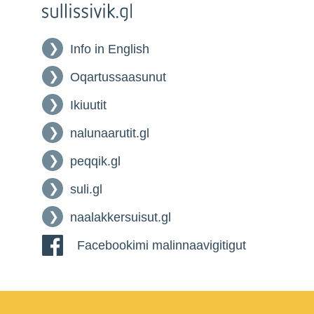
Info in English
Oqartussaasunut
Ikiuutit
nalunaarutit.gl
peqqik.gl
suli.gl
naalakkersuisut.gl
Facebookimi malinnaavigitigut