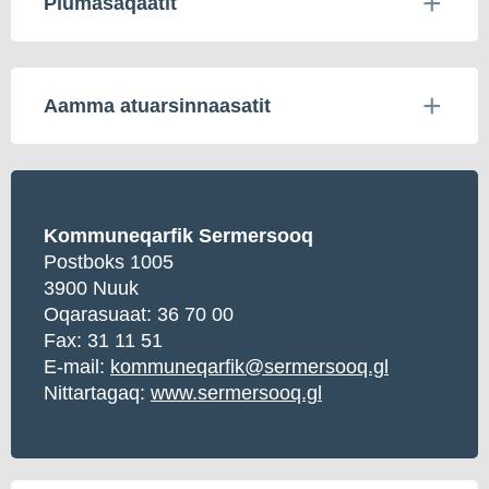
Piumasaqaatit
Aamma atuarsinnaasatit
Kommuneqarfik Sermersooq
Postboks 1005
3900 Nuuk
Oqarasuaat:
36 70 00
Fax: 31 11 51
E-mail:
kommuneqarfik@sermersooq.gl
Nittartagaq:
www.sermersooq.gl