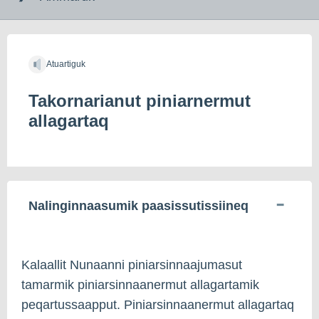
indholdet
Atuartiguk
Takornarianut piniarnermut
allagartaq
Nalinginnaasumik paasissutissiineq
Kalaallit Nunaanni piniarsinnaajumasut
tamarmik piniarsinnaanermut allagartamik
peqartussaapput. Piniarsinnaanermut allagartaq