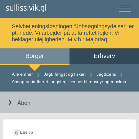
Gå
til
indholdet
Åben
og
Selvbetjeningsløsningen "Jobsøgningsydelser" er
luk
Søg
pt. nede. Vi arbejder på at få rettet fejlen. Vi
menu
beklager ulejligheden. M.v.h.:
Majoriaq
Borger
Erhverv
Alle emner
Selvbetjening
Alle emner
Jagt, fangst og fiskeri
Jagtlicens
Ansøg og indberet fangster, licenser til rensdyr og moskus
Log ind
Digital Post
Gå
til
Åben
indholdet
Kalaallisut
Læs op